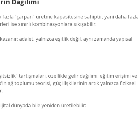
rın Dağılımı
 fazla “çarpan” üretme kapasitesine sahiptir; yani daha fazl
leri ise sınırlı kombinasyonlara sıkışabilir.
zanır: adalet, yalnızca eşitlik değil, aynı zamanda yapısal
sizlik” tartışmaları, özellikle gelir dağılımı, eğitim erişimi ve
n ağ toplumu teorisi, güç ilişkilerinin artık yalnızca fiziksel
r.
jital dünyada bile yeniden üretilebilir: