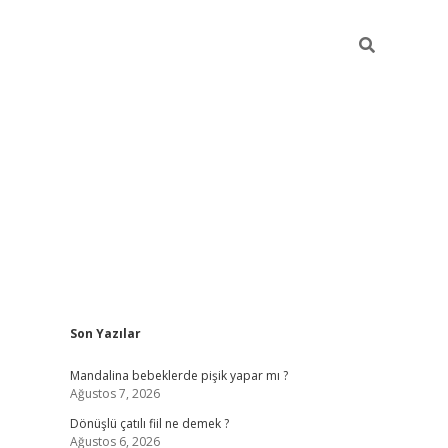
Sidebar
Son Yazılar
vdcasino giriş
Mandalina bebeklerde pişik yapar mı ?
Ağustos 7, 2026
Dönüşlü çatılı fiil ne demek ?
Ağustos 6, 2026