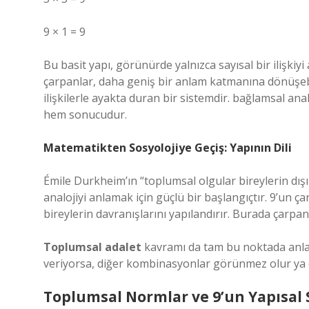
9 × 1 = 9
Bu basit yapı, görünürde yalnızca sayısal bir ilişki
çarpanlar, daha geniş bir anlam katmanına dönüşebili
ilişkilerle ayakta duran bir sistemdir.
bağlamsal anal
hem sonucudur.
Matematikten Sosyolojiye Geçiş: Yapının Dili
Émile Durkheim’ın “toplumsal olgular bireylerin dış
analojiyi anlamak için güçlü bir başlangıçtır. 9’un ç
bireylerin davranışlarını yapılandırır. Burada çarpanl
Toplumsal adalet
kavramı da tam bu noktada anlam 
veriyorsa, diğer kombinasyonlar görünmez olur ya da
Toplumsal Normlar ve 9’un Yapısal 