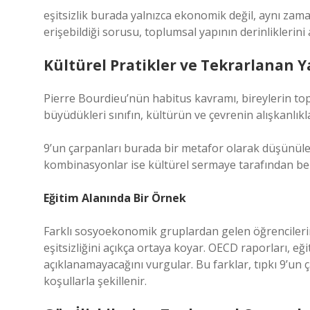
eşitsizlik
burada yalnızca ekonomik değil, aynı zaman
erişebildiği sorusu, toplumsal yapının derinliklerini a
Kültürel Pratikler ve Tekrarlanan Y
Pierre Bourdieu’nün habitus kavramı, bireylerin toplum
büyüdükleri sınıfın, kültürün ve çevrenin alışkanlıkl
9’un çarpanları burada bir metafor olarak düşünülebi
kombinasyonlar ise kültürel sermaye tarafından beli
Eğitim Alanında Bir Örnek
Farklı sosyoekonomik gruplardan gelen öğrencilerin 
eşitsizliğini açıkça ortaya koyar. OECD raporları, eğ
açıklanamayacağını vurgular. Bu farklar, tıpkı 9’un ça
koşullarla şekillenir.