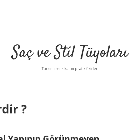
Saç ve Stil Tüyoları
Tarzına renk katan pratik fikirler!
dir ?
sal Yapının Görünmeyen