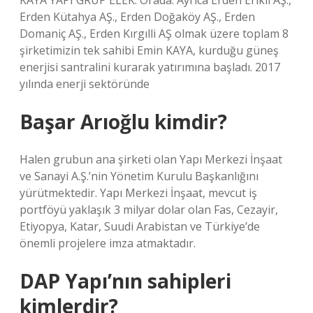
KAYA YAPI GRUP ELEK. Orada. Ayrıca Erden Erikli AŞ.,
Erden Kütahya AŞ., Erden Doğaköy AŞ., Erden
Domaniç AŞ., Erden Kırgılli AŞ olmak üzere toplam 8
şirketimizin tek sahibi Emin KAYA, kurduğu güneş
enerjisi santralini kurarak yatırımına başladı. 2017
yılında enerji sektöründe
Başar Arıoğlu kimdir?
Halen grubun ana şirketi olan Yapı Merkezi İnşaat
ve Sanayi A.Ş.’nin Yönetim Kurulu Başkanlığını
yürütmektedir. Yapı Merkezi İnşaat, mevcut iş
portföyü yaklaşık 3 milyar dolar olan Fas, Cezayir,
Etiyopya, Katar, Suudi Arabistan ve Türkiye’de
önemli projelere imza atmaktadır.
DAP Yapı’nın sahipleri
kimlerdir?