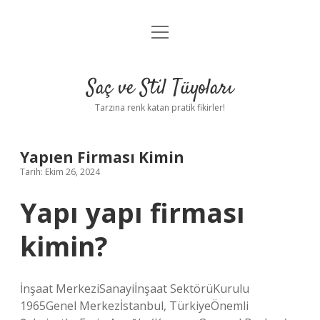
menüyü
Anasayfa
aç
Gizlilik Politikası
Saç ve Stil Tüyoları
Yasal Uyarı
Tarzına renk katan pratik fikirler!
Hakkımızda
Yapıen Firması Kimin
Tarih: Ekim 26, 2024
Yapı yapı firması
kimin?
İnşaat MerkeziSanayiİnşaat SektörüKurulu
1965Genel Merkezİstanbul, TürkiyeÖnemli