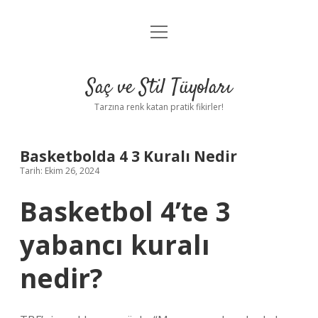
menüyü
Anasayfa
aç
Gizlilik Politikası
Saç ve Stil Tüyoları
Yasal Uyarı
Tarzına renk katan pratik fikirler!
Hakkımızda
Basketbolda 4 3 Kuralı Nedir
Tarih: Ekim 26, 2024
Basketbol 4’te 3
yabancı kuralı
nedir?