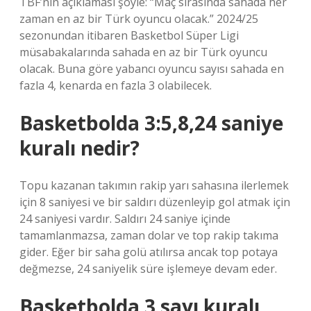
TBF’nin açıklaması şöyle: “Maç sırasında sahada her
zaman en az bir Türk oyuncu olacak.” 2024/25
sezonundan itibaren Basketbol Süper Ligi
müsabakalarında sahada en az bir Türk oyuncu
olacak. Buna göre yabancı oyuncu sayısı sahada en
fazla 4, kenarda en fazla 3 olabilecek.
Basketbolda 3:5,8,24 saniye
kuralı nedir?
Topu kazanan takımın rakip yarı sahasına ilerlemek
için 8 saniyesi ve bir saldırı düzenleyip gol atmak için
24 saniyesi vardır. Saldırı 24 saniye içinde
tamamlanmazsa, zaman dolar ve top rakip takıma
gider. Eğer bir saha golü atılırsa ancak top potaya
değmezse, 24 saniyelik süre işlemeye devam eder.
Basketbolda 3 sayı kuralı