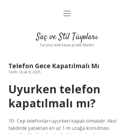
menüyü
Anasayfa
aç
Gizlilik Politikası
Saç ve Stil Tüyoları
Yasal Uyarı
Tarzına renk katan pratik fikirler!
Hakkımızda
Telefon Gece Kapatılmalı Mı
Tarih: Ocak 6, 2025
Uyurken telefon
kapatılmalı mı?
10- Cep telefonları uyurken kapalı olmalıdır. Aksi
takdirde yataktan en az 1 m uzağa konulması