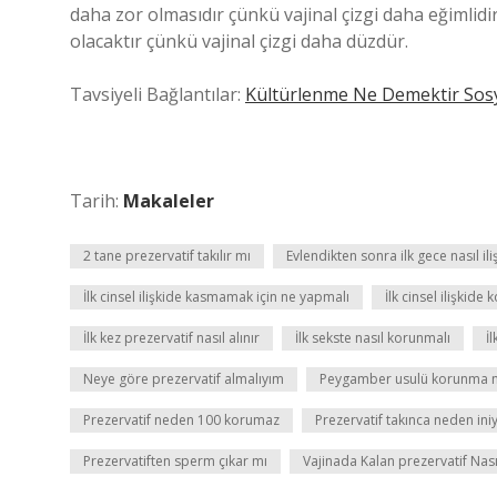
daha zor olmasıdır çünkü vajinal çizgi daha eğimlidir
olacaktır çünkü vajinal çizgi daha düzdür.
Tavsiyeli Bağlantılar:
Kültürlenme Ne Demektir Sosy
Tarih:
Makaleler
2 tane prezervatif takılır mı
Evlendikten sonra ilk gece nasıl iliş
İlk cinsel ilişkide kasmamak için ne yapmalı
İlk cinsel ilişkide
İlk kez prezervatif nasıl alınır
İlk sekste nasıl korunmalı
İ
Neye göre prezervatif almalıyım
Peygamber usulü korunma n
Prezervatif neden 100 korumaz
Prezervatif takınca neden ini
Prezervatiften sperm çıkar mı
Vajinada Kalan prezervatif Nasıl