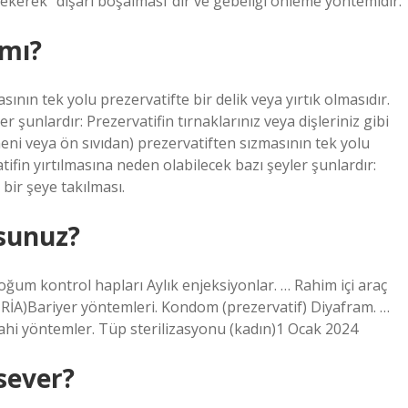
çekerek “dışarı boşalması”dır ve gebeliği önleme yöntemidir.
 mı?
nın tek yolu prezervatifte bir delik veya yırtık olmasıdır.
r şunlardır: Prezervatifin tırnaklarınız veya dişleriniz gibi
eni veya ön sıvıdan) prezervatiften sızmasının tek yolu
atifin yırtılmasına neden olabilecek bazı şeyler şunlardır:
 bir şeye takılması.
rsunuz?
oğum kontrol hapları Aylık enjeksiyonlar. … Rahim içi araç
l RİA)Bariyer yöntemleri. Kondom (prezervatif) Diyafram. …
ahi yöntemler. Tüp sterilizasyonu (kadın)1 Ocak 2024
sever?