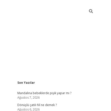
Sidebar
Son Yazılar
vdcasino giriş
Mandalina bebeklerde pişik yapar mı ?
Ağustos 7, 2026
Dönüşlü çatılı fiil ne demek ?
Ağustos 6, 2026