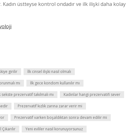
. Kadın üstteyse kontrol ondadır ve ilk ilişki daha kolay
oloji
kiye girilir
İlk cinsel ilişki nasıl olmalı
 korunmalı mı
İlk gece kondom kullanılır mı
lk sekste prezervatif takılmalı mı
Kadınlar hangi prezervatifi sever
edir
Prezervatif kızlık zarına zarar verir mi
yor
Prezervatif varken boşaldıktan sonra devam edilir mi
 Çıkarılır
Yeni evliler nasıl korunuyorsunuz