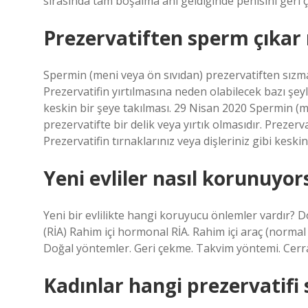
sırasında tam boşalma anı geldiğinde penisini geri 
Prezervatiften sperm çıkar
Spermin (meni veya ön sıvıdan) prezervatiften sızması
Prezervatifin yırtılmasına neden olabilecek bazı şeyle
keskin bir şeye takılması. 29 Nisan 2020 Spermin (m
prezervatifte bir delik veya yırtık olmasıdır. Prezerv
Prezervatifin tırnaklarınız veya dişleriniz gibi keskin
Yeni evliler nasıl korunuyo
Yeni bir evlilikte hangi koruyucu önlemler vardır? D
(RİA) Rahim içi hormonal RİA. Rahim içi araç (norma
Doğal yöntemler. Geri çekme. Takvim yöntemi. Cerr
Kadınlar hangi prezervatifi 