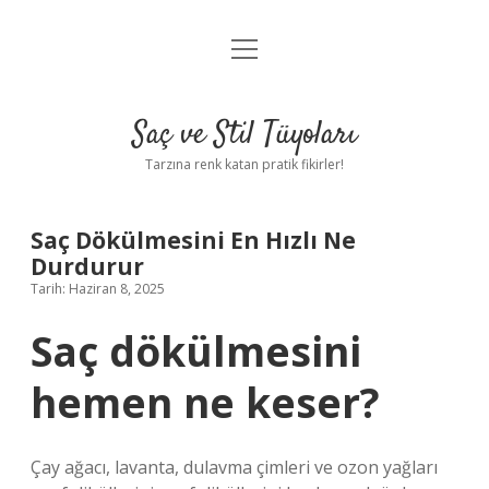
menüyü
Anasayfa
aç
Gizlilik Politikası
Saç ve Stil Tüyoları
Yasal Uyarı
Tarzına renk katan pratik fikirler!
Hakkımızda
Saç Dökülmesini En Hızlı Ne
Durdurur
Tarih: Haziran 8, 2025
Saç dökülmesini
hemen ne keser?
Çay ağacı, lavanta, dulavma çimleri ve ozon yağları