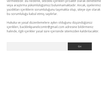
vermektedir. Bu nedenle, sitedeki içerikleri proaktif olarak denetleme
veya araştırma yükümlülüğümüz bulunmamaktadır. Ancak, üyelerimiz
yazdıkları içeriklerin sorumluluğunu taşımakta olup, siteye üye olarak
bu sorumluluğu kabul etmiş sayılırlar.
Hukuka ve yasal düzenlemelere aykırı olduğunu düşündüğünüz
içerikleri,
backlinkpanelicomtr@gmail.com
adresine bildirmeniz
halinde, ilgili içerikler yasal süre içerisinde sitemizden kaldırılacaktır.
Arama
riş