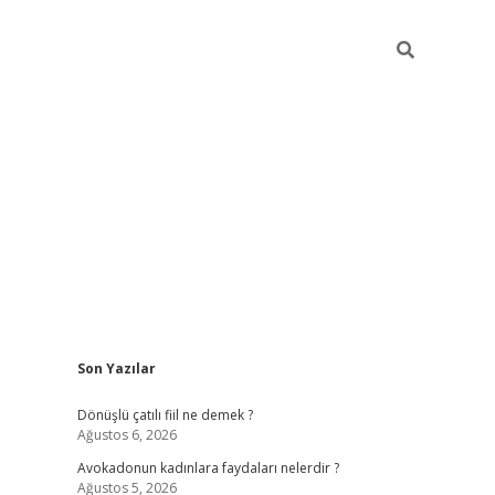
Sidebar
Son Yazılar
vdcasino g
Dönüşlü çatılı fiil ne demek ?
Ağustos 6, 2026
Avokadonun kadınlara faydaları nelerdir ?
Ağustos 5, 2026