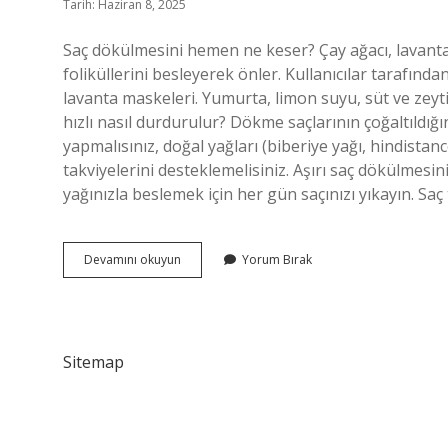
Tarih: Haziran 8, 2025
Saç dökülmesini hemen ne keser? Çay ağacı, lavanta, 
foliküllerini besleyerek önler. Kullanıcılar tarafında
lavanta maskeleri. Yumurta, limon suyu, süt ve zeyti
hızlı nasıl durdurulur? Dökme saçlarının çoğaltıldığ
yapmalısınız, doğal yağları (biberiye yağı, hindistanc
takviyelerini desteklemelisiniz. Aşırı saç dökülmesin
yağınızla beslemek için her gün saçınızı yıkayın. S
Saç
Devamını okuyun
Yorum Bırak
Dökülmesini
En
Hızlı
Ne
Durdurur
Sitemap