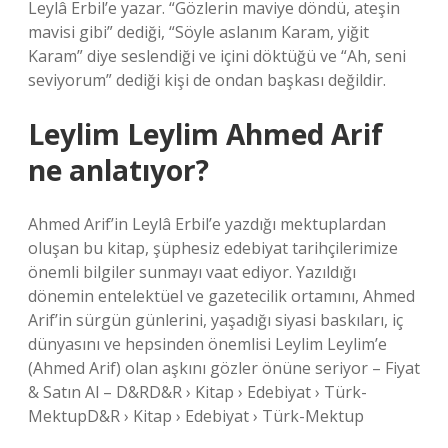
Leylâ Erbil’e yazar. “Gözlerin maviye döndü, ateşin
mavisi gibi” dediği, “Söyle aslanım Karam, yiğit
Karam” diye seslendiği ve içini döktüğü ve “Ah, seni
seviyorum” dediği kişi de ondan başkası değildir.
Leylim Leylim Ahmed Arif
ne anlatıyor?
Ahmed Arif’in Leylâ Erbil’e yazdığı mektuplardan
oluşan bu kitap, şüphesiz edebiyat tarihçilerimize
önemli bilgiler sunmayı vaat ediyor. Yazıldığı
dönemin entelektüel ve gazetecilik ortamını, Ahmed
Arif’in sürgün günlerini, yaşadığı siyasi baskıları, iç
dünyasını ve hepsinden önemlisi Leylim Leylim’e
(Ahmed Arif) olan aşkını gözler önüne seriyor – Fiyat
& Satın Al – D&RD&R › Kitap › Edebiyat › Türk-
MektupD&R › Kitap › Edebiyat › Türk-Mektup