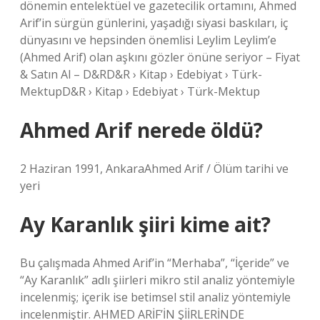
dönemin entelektüel ve gazetecilik ortamını, Ahmed
Arif’in sürgün günlerini, yaşadığı siyasi baskıları, iç
dünyasını ve hepsinden önemlisi Leylim Leylim’e
(Ahmed Arif) olan aşkını gözler önüne seriyor – Fiyat
& Satın Al – D&RD&R › Kitap › Edebiyat › Türk-
MektupD&R › Kitap › Edebiyat › Türk-Mektup
Ahmed Arif nerede öldü?
2 Haziran 1991, AnkaraAhmed Arif / Ölüm tarihi ve
yeri
Ay Karanlık şiiri kime ait?
Bu çalışmada Ahmed Arif’in “Merhaba”, “İçeride” ve
“Ay Karanlık” adlı şiirleri mikro stil analiz yöntemiyle
incelenmiş; içerik ise betimsel stil analiz yöntemiyle
incelenmiştir. AHMED ARİF’İN ŞİİRLERİNDE