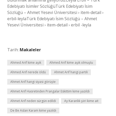
bulunmak anlamına geliyordu.Leyla Erbil – Türk
Edebiyatı İsimler SözlüğüTürk Edebiyatı İsim
Sözlüğü – Ahmet Yesevi Üniversitesi › item-detail ›
erbil-leylaTürk Edebiyatı İsim Sözlüğü – Ahmet
Yesevi Üniversitesi › item-detail › erbil -leyla
Tarih:
Makaleler
Ahmed Arif kime aşık
Ahmed Arif kime aşık olmuştu
Ahmed Arif nerede öldü
Ahmet Arif hangi partili
Ahmet Arif hangi siyasi görüşte
Ahmet Arif Hasretinden Prangalar Eskittim kime yazıldı
Ahmet Arif neden sürgün edildi
Ay Karanlık şiiri kime ait
De Be Aslan Karam kime yazıldı