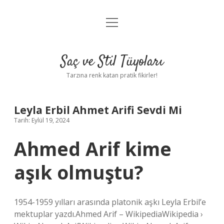
menüyü
Anasayfa
aç
Gizlilik Politikası
Saç ve Stil Tüyoları
Yasal Uyarı
Tarzına renk katan pratik fikirler!
Hakkımızda
Leyla Erbil Ahmet Arifi Sevdi Mi
Tarih: Eylül 19, 2024
Ahmed Arif kime
aşık olmuştu?
1954-1959 yılları arasında platonik aşkı Leyla Erbil’e
mektuplar yazdı.Ahmed Arif – WikipediaWikipedia ›