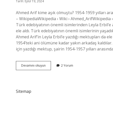
Tarih: Eylül 19, 2024
Ahmed Arif kime aşık olmuştu? 1954-1959 yılları ara
– WikipediaWikipedia › Wiki › Ahmed_ArifWikipedia › 
Türk edebiyatının önemli isimlerinden Leyla Erbil’e 
ele aldı. Türk edebiyatının önemli isimlerinin yaşadık
Ahmed Arif’in Leyla Erbil’e yazdığı mektupları da ele a
1954’teki ani ölümüne kadar yakın arkadaş kaldılar.
için yazdığı mektup, şairin 1954-1957 yılları arasınd
Leyla
Devamını okuyun
2 Yorum
Erbil
Ahmet
Arifi
Sevdi
Mi
Sitemap