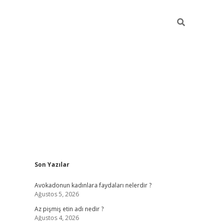
Sidebar
Son Yazılar
vdcasino g
Avokadonun kadınlara faydaları nelerdir ?
Ağustos 5, 2026
Az pişmiş etin adı nedir ?
Ağustos 4, 2026