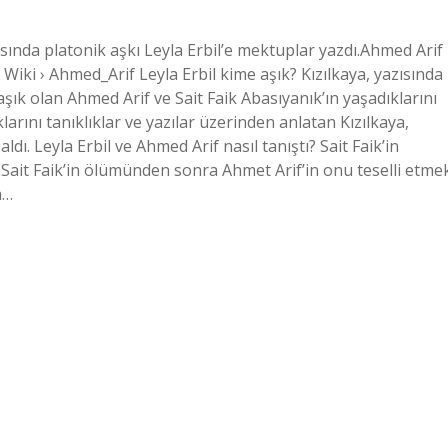
sında platonik aşkı Leyla Erbil’e mektuplar yazdı.Ahmed Arif
Wiki › Ahmed_Arif Leyla Erbil kime aşık? Kızılkaya, yazısında
aşık olan Ahmed Arif ve Sait Faik Abasıyanık’ın yaşadıklarını
larını tanıklıklar ve yazılar üzerinden anlatan Kızılkaya,
ldı. Leyla Erbil ve Ahmed Arif nasıl tanıştı? Sait Faik’in
 Sait Faik’in ölümünden sonra Ahmet Arif’in onu teselli etme
a…