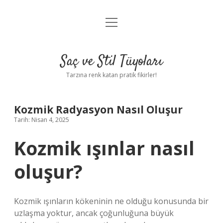
menüyü
Anasayfa
aç
Gizlilik Politikası
Saç ve Stil Tüyoları
Yasal Uyarı
Tarzına renk katan pratik fikirler!
Hakkımızda
Kozmik Radyasyon Nasıl Oluşur
Tarih: Nisan 4, 2025
Kozmik ışınlar nasıl
oluşur?
Kozmik ışınların kökeninin ne olduğu konusunda bir
uzlaşma yoktur, ancak çoğunluğuna büyük