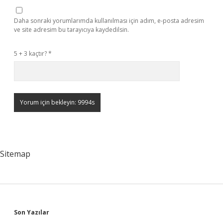
Daha sonraki yorumlarımda kullanılması için adım, e-posta adresim
ve site adresim bu tarayıcıya kaydedilsin.
5 + 3 kaçtır?
*
Sitemap
Sidebar
Son Yazılar