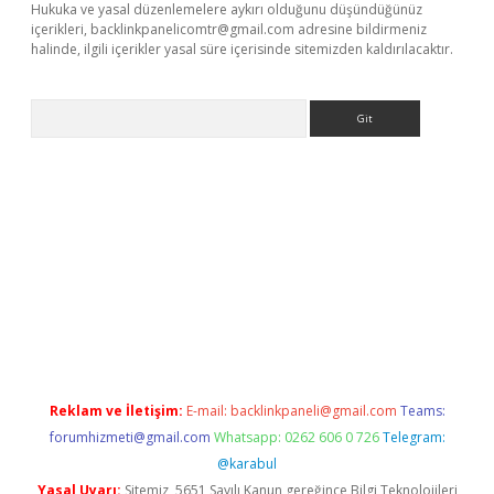
Hukuka ve yasal düzenlemelere aykırı olduğunu düşündüğünüz
içerikleri,
backlinkpanelicomtr@gmail.com
adresine bildirmeniz
halinde, ilgili içerikler yasal süre içerisinde sitemizden kaldırılacaktır.
Arama
dcasino giriş
Reklam ve İletişim:
E-mail:
backlinkpaneli@gmail.com
Teams:
forumhizmeti@gmail.com
Whatsapp: 0262 606 0 726
Telegram:
@karabul
Yasal Uyarı:
Sitemiz, 5651 Sayılı Kanun gereğince Bilgi Teknolojileri