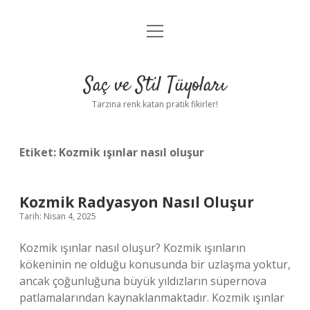
menüyü
Anasayfa
aç
Gizlilik Politikası
Saç ve Stil Tüyoları
Yasal Uyarı
Tarzına renk katan pratik fikirler!
Hakkımızda
Etiket:
Kozmik ışınlar nasıl oluşur
Kozmik Radyasyon Nasıl Oluşur
Tarih: Nisan 4, 2025
Kozmik ışınlar nasıl oluşur? Kozmik ışınların
kökeninin ne olduğu konusunda bir uzlaşma yoktur,
ancak çoğunluğuna büyük yıldızların süpernova
patlamalarından kaynaklanmaktadır. Kozmik ışınlar