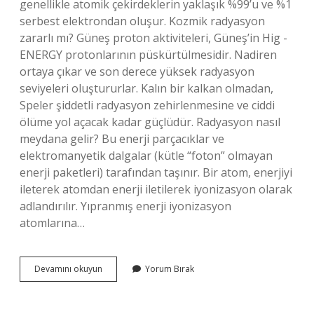
genellikle atomik çekirdeklerin yaklaşık %99’u ve %1
serbest elektrondan oluşur. Kozmik radyasyon
zararlı mı? Güneş proton aktiviteleri, Güneş’in Hig -
ENERGY protonlarının püskürtülmesidir. Nadiren
ortaya çıkar ve son derece yüksek radyasyon
seviyeleri oluştururlar. Kalın bir kalkan olmadan,
Speler şiddetli radyasyon zehirlenmesine ve ciddi
ölüme yol açacak kadar güçlüdür. Radyasyon nasıl
meydana gelir? Bu enerji parçacıklar ve
elektromanyetik dalgalar (kütle “foton” olmayan
enerji paketleri) tarafından taşınır. Bir atom, enerjiyi
ileterek atomdan enerji iletilerek iyonizasyon olarak
adlandırılır. Yıpranmış enerji iyonizasyon
atomlarına…
Kozmik
Devamını okuyun
Yorum Bırak
Radyasyon
Nasıl
Oluşur