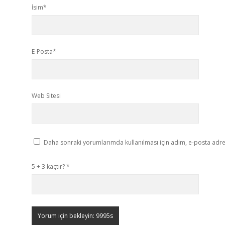
İsim*
E-Posta*
Web Sitesi
Daha sonraki yorumlarımda kullanılması için adım, e-posta adres
5 + 3 kaçtır?
*