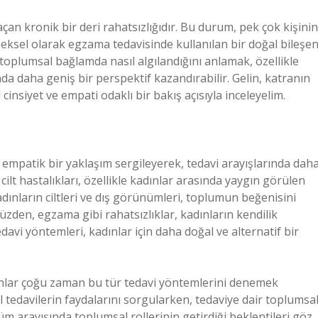
açan kronik bir deri rahatsızlığıdır. Bu durum, pek çok kişinin
neksel olarak egzama tedavisinde kullanılan bir doğal bileşe
 toplumsal bağlamda nasıl algılandığını anlamak, özellikle
nda daha geniş bir perspektif kazandırabilir. Gelin, katranın
insiyet ve empati odaklı bir bakış açısıyla inceleyelim.
a empatik bir yaklaşım sergileyerek, tedavi arayışlarında dah
cilt hastalıkları, özellikle kadınlar arasında yaygın görülen
adınların ciltleri ve dış görünümleri, toplumun beğenisini
den, egzama gibi rahatsızlıklar, kadınların kendilik
edavi yöntemleri, kadınlar için daha doğal ve alternatif bir
dınlar çoğu zaman bu tür tedavi yöntemlerini denemek
 tedavilerin faydalarını sorgularken, tedaviye dair toplumsa
üm arayışında toplumsal rollerinin getirdiği beklentileri göz