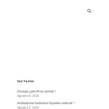
Sidebar
Son Yazılar
vdcasino giri
Dönüşlü çatılı fiil ne demek ?
Ağustos 6, 2026
Avokadonun kadınlara faydaları nelerdir ?
Ağustos 5, 2026