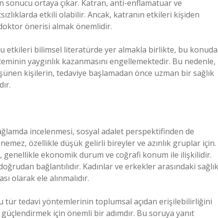
un sonucu ortaya çıkar. Katran, anti-enflamatuar ve
zlıklarda etkili olabilir. Ancak, katranın etkileri kişiden
 doktor önerisi almak önemlidir.
etkileri bilimsel literatürde yer almakla birlikte, bu konuda
önteminin yaygınlık kazanmasını engellemektedir. Bu nedenle,
üşünen kişilerin, tedaviye başlamadan önce uzman bir sağlık
ır.
ağlamda incelenmesi, sosyal adalet perspektifinden de
emez, özellikle düşük gelirli bireyler ve azınlık gruplar için.
i, genellikle ekonomik durum ve coğrafi konum ile ilişkilidir.
e doğrudan bağlantılıdır. Kadınlar ve erkekler arasındaki sağlı
ası olarak ele alınmalıdır.
 tür tedavi yöntemlerinin toplumsal açıdan erişilebilirliğini
 güçlendirmek için önemli bir adımdır. Bu soruya yanıt