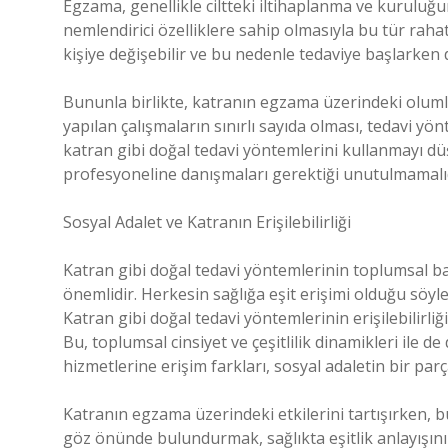
Egzama, genellikle ciltteki iltihaplanma ve kuruluğ
nemlendirici özelliklere sahip olmasıyla bu tür rahatsı
kişiye değişebilir ve bu nedenle tedaviye başlarken
Bununla birlikte, katranın egzama üzerindeki olumlu 
yapılan çalışmaların sınırlı sayıda olması, tedavi y
katran gibi doğal tedavi yöntemlerini kullanmayı d
profesyoneline danışmaları gerektiği unutulmamalıd
Sosyal Adalet ve Katranın Erişilebilirliği
Katran gibi doğal tedavi yöntemlerinin toplumsal b
önemlidir. Herkesin sağlığa eşit erişimi olduğu söylen
Katran gibi doğal tedavi yöntemlerinin erişilebilirliğ
Bu, toplumsal cinsiyet ve çeşitlilik dinamikleri ile d
hizmetlerine erişim farkları, sosyal adaletin bir parç
Katranın egzama üzerindeki etkilerini tartışırken, bu
göz önünde bulundurmak, sağlıkta eşitlik anlayışını