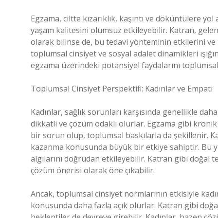
Egzama, ciltte kızarıklık, kaşıntı ve döküntülere yol 
yaşam kalitesini olumsuz etkileyebilir. Katran, gele
olarak bilinse de, bu tedavi yönteminin etkilerini ve
toplumsal cinsiyet ve sosyal adalet dinamikleri ışığı
egzama üzerindeki potansiyel faydalarını toplumsal c
Toplumsal Cinsiyet Perspektifi: Kadınlar ve Empati
Kadınlar, sağlık sorunları karşısında genellikle dah
dikkatli ve çözüm odaklı olurlar. Egzama gibi kronik 
bir sorun olup, toplumsal baskılarla da şekillenir. K
kazanma konusunda büyük bir etkiye sahiptir. Bu yüz
algılarını doğrudan etkileyebilir. Katran gibi doğal t
çözüm önerisi olarak öne çıkabilir.
Ancak, toplumsal cinsiyet normlarının etkisiyle ka
konusunda daha fazla açık olurlar. Katran gibi doğal
beklentiler de devreye girebilir. Kadınlar, bazen çöz