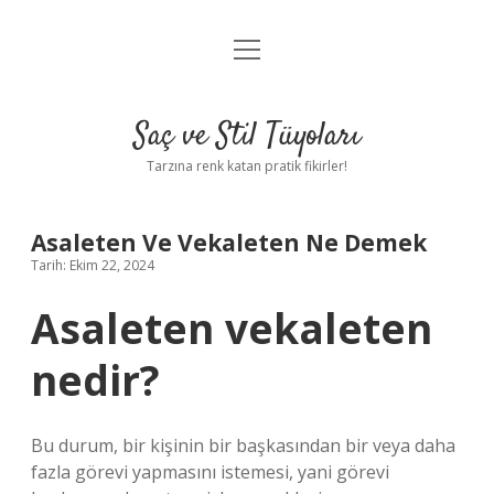
menüyü
Anasayfa
aç
Gizlilik Politikası
Saç ve Stil Tüyoları
Yasal Uyarı
Tarzına renk katan pratik fikirler!
Hakkımızda
Asaleten Ve Vekaleten Ne Demek
Tarih: Ekim 22, 2024
Asaleten vekaleten
nedir?
Bu durum, bir kişinin bir başkasından bir veya daha
fazla görevi yapmasını istemesi, yani görevi