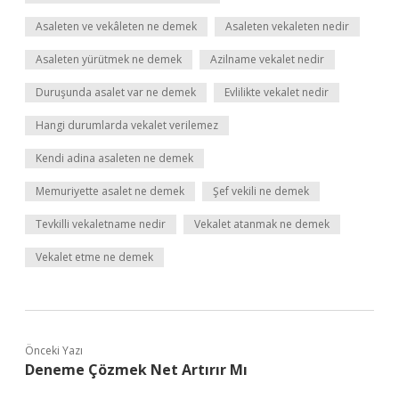
Asaleten ve vekâleten ne demek
Asaleten vekaleten nedir
Asaleten yürütmek ne demek
Azilname vekalet nedir
Duruşunda asalet var ne demek
Evlilikte vekalet nedir
Hangi durumlarda vekalet verilemez
Kendi adina asaleten ne demek
Memuriyette asalet ne demek
Şef vekili ne demek
Tevkilli vekaletname nedir
Vekalet atanmak ne demek
Vekalet etme ne demek
Önceki Yazı
Deneme Çözmek Net Artırır Mı