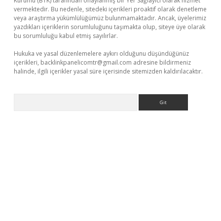
Kurumu (BTK) tarafından onaylanmış bir Yer Sağlayıcı olarak hizmet
vermektedir. Bu nedenle, sitedeki içerikleri proaktif olarak denetleme
veya araştırma yükümlülüğümüz bulunmamaktadır. Ancak, üyelerimiz
yazdıkları içeriklerin sorumluluğunu taşımakta olup, siteye üye olarak
bu sorumluluğu kabul etmiş sayılırlar.
Hukuka ve yasal düzenlemelere aykırı olduğunu düşündüğünüz
içerikleri,
backlinkpanelicomtr@gmail.com
adresine bildirmeniz
halinde, ilgili içerikler yasal süre içerisinde sitemizden kaldırılacaktır.
Arama
vdcasino giriş