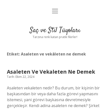
menüyü
Anasayfa
aç
Gizlilik Politikası
Saç ve Stil Tüyoları
Yasal Uyarı
Tarzına renk katan pratik fikirler!
Hakkımızda
Etiket:
Asaleten ve vekâleten ne demek
Asaleten Ve Vekaleten Ne Demek
Tarih: Ekim 22, 2024
Asaleten vekaleten nedir? Bu durum, bir kişinin bir
başkasından bir veya daha fazla görevi yapmasını
istemesi, yani görevi başkasına devretmesiyle
gerçekleşir. Kendi adina asaleten ne demek? Şirket