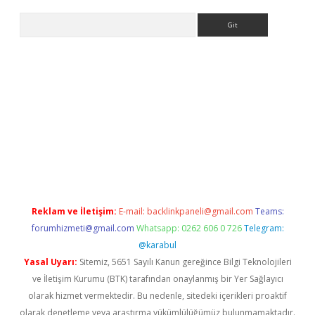
Arama
dcasino giriş
Reklam ve İletişim:
E-mail:
backlinkpaneli@gmail.com
Teams:
forumhizmeti@gmail.com
Whatsapp: 0262 606 0 726
Telegram:
@karabul
Yasal Uyarı:
Sitemiz, 5651 Sayılı Kanun gereğince Bilgi Teknolojileri
ve İletişim Kurumu (BTK) tarafından onaylanmış bir Yer Sağlayıcı
olarak hizmet vermektedir. Bu nedenle, sitedeki içerikleri proaktif
olarak denetleme veya araştırma yükümlülüğümüz bulunmamaktadır.