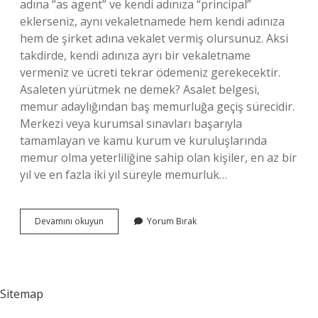
adına “as agent” ve kendi adınıza “principal”
eklerseniz, aynı vekaletnamede hem kendi adınıza
hem de şirket adına vekalet vermiş olursunuz. Aksi
takdirde, kendi adınıza ayrı bir vekaletname
vermeniz ve ücreti tekrar ödemeniz gerekecektir.
Asaleten yürütmek ne demek? Asalet belgesi,
memur adaylığından baş memurluğa geçiş sürecidir.
Merkezi veya kurumsal sınavları başarıyla
tamamlayan ve kamu kurum ve kuruluşlarında
memur olma yeterliliğine sahip olan kişiler, en az bir
yıl ve en fazla iki yıl süreyle memurluk…
Asaleten
Devamını okuyun
Yorum Bırak
Ve
Vekaleten
Ne
Demek
Sitemap