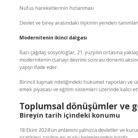
Nüfus hareketlerinin hızlanması
Devlet ve birey arasındaki ilişkinin yeniden tanımla
Modernitenin ikinci dalgası
Bazı çağdaş sosyologlar, 21. yüzyılın ortasına yaklaş
modernitenin (sanayi devrimi sonrası dönem) aksine 
yapıyı ifade eder.
Birincil kaynak niteliğindeki hükümet raporları ve u
emek piyasası ve eğitim sistemleri üzerinde kalıcı et
Toplumsal dönüşümler ve g
Bireyin tarih içindeki konumu
18 Ekim 2024’ün anlamını yalnızca devletler ve kur
pratikleri, tarihin en güçlü belgelerinden biridir.