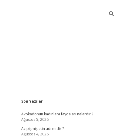
Sidebar
Son Yazılar
vdcasino giriş
Avokadonun kadınlara faydaları nelerdir ?
Ağustos 5, 2026
Az pişmiş etin adı nedir ?
Ağustos 4, 2026