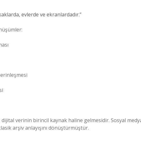
kaklarda, evlerde ve ekranlardadır.”
önüşümler:
ması
derinleşmesi
si
dijital verinin birincil kaynak haline gelmesidir. Sosyal medy
, klasik arşiv anlayışını dönüştürmüştür.