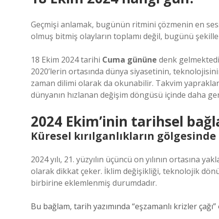
Geçmişi anlamak, bugünün ritmini çözmenin en sessi
olmuş bitmiş olayların toplamı değil, bugünü şekille
18 Ekim 2024 tarihi
Cuma gününe
denk gelmektedir.
2020’lerin ortasında dünya siyasetinin, teknolojis
zaman dilimi olarak da okunabilir. Takvim yaprakla
dünyanın hızlanan değişim döngüsü içinde daha geni
2024 Ekim’inin tarihsel bağ
Küresel kırılganlıkların gölgesind
2024 yılı, 21. yüzyılın üçüncü on yılının ortasına yak
olarak dikkat çeker. İklim değişikliği, teknolojik d
birbirine eklemlenmiş durumdadır.
Bu bağlam, tarih yazımında “eşzamanlı krizler çağı” 