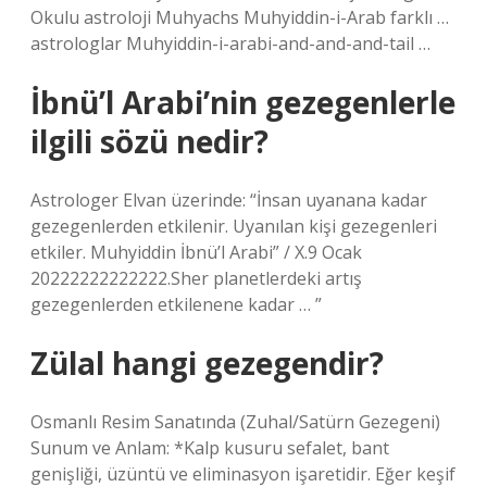
Okulu astroloji Muhyachs Muhyiddin-i-Arab farklı …
astrologlar Muhyiddin-i-arabi-and-and-and-tail …
İbnü’l Arabi’nin gezegenlerle
ilgili sözü nedir?
Astrologer Elvan üzerinde: “İnsan uyanana kadar
gezegenlerden etkilenir. Uyanılan kişi gezegenleri
etkiler. Muhyiddin İbnü’l Arabi” / X.9 Ocak
20222222222222.Sher planetlerdeki artış
gezegenlerden etkilenene kadar … ”
Zülal hangi gezegendir?
Osmanlı Resim Sanatında (Zuhal/Satürn Gezegeni)
Sunum ve Anlam: *Kalp kusuru sefalet, bant
genişliği, üzüntü ve eliminasyon işaretidir. Eğer keşif