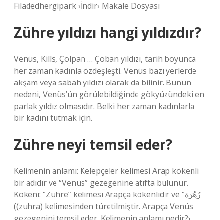
Filadedhergipark ›İndir› Makale Dosyası
Zühre yıldızı hangi yıldızdır?
Venüs, Kills, Çolpan … Çoban yıldızı, tarih boyunca
her zaman kadınla özdeşleşti. Venüs bazı yerlerde
akşam veya sabah yıldızı olarak da bilinir. Bunun
nedeni, Venüs’ün görülebildiğinde gökyüzündeki en
parlak yıldız olmasıdır. Belki her zaman kadınlarla
bir kadını tutmak için.
Zühre neyi temsil eder?
Kelimenin anlamı: Kelepçeler kelimesi Arap kökenli
bir adıdır ve “Venüs” gezegenine atıfta bulunur.
Kökeni: “Zühre” kelimesi Arapça kökenlidir ve “زُهْرَة
((zuhra) kelimesinden türetilmiştir. Arapça Venüs
gezegenini temsil eder. Kelimenin anlamı nedir?›