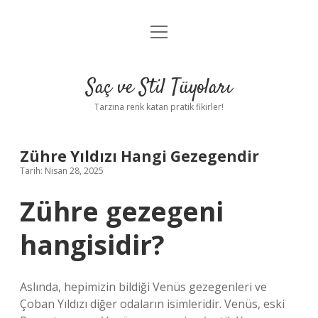
menüyü
Anasayfa
aç
Gizlilik Politikası
Saç ve Stil Tüyoları
Yasal Uyarı
Tarzına renk katan pratik fikirler!
Hakkımızda
Zühre Yıldızı Hangi Gezegendir
Tarih: Nisan 28, 2025
Zühre gezegeni
hangisidir?
Aslında, hepimizin bildiği Venüs gezegenleri ve
Çoban Yıldızı diğer odaların isimleridir. Venüs, eski