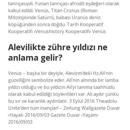
tanrıçasıydı. Yunan tanrıçası afrodit eşdeğeri olarak
kabul edildi. Venüs, Titan Cronus (Roman
Mitolojisinde Satürn), babası Uranüs deniz
köpüğünden sonra doğdu. Tarih Kooperatif
Kooperatifi ›Venushistory Kooperatifi› Venüs
Alevilikte zühre yıldızı ne
anlama gelir?
Venüs – başka bir deyişle, Alevizm’deki Hz.Ali’nin
güzelliğini sembolize eder. Ali’nin alnında bir lamba
yıldızı olduğu ve bu yıldızın Ali’yi tanıma taahhüdü
olarak kabul edildiği söylentileri var. Ali aydır çünkü
bu sır ve karanlık aydınlatır. 3 Eylül 2016 Theadolu
Unite’den tüm inançlar! – Zeitung Wallgazete Duvar
›Hayat› 2016/09/03 Gazete Duvar ›Yaşam›
2016/09/03