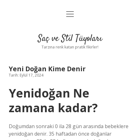
menüyü
Anasayfa
aç
Gizlilik Politikası
Saç ve Stil Tüyoları
Yasal Uyarı
Tarzına renk katan pratik fikirler!
Hakkımızda
Yeni Doğan Kime Denir
Tarih: Eylül 17, 2024
Yenidoğan Ne
zamana kadar?
Doğumdan sonraki 0 ​​ila 28 gün arasında bebeklere
yenidoğan denir. 35 haftadan önce doğanlar