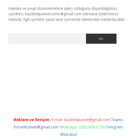
Hukuka ve yasal düzenlemelere aykırı olduğunu düşündüğünüz
içerikleri,
backlinkpanelicomtr@gmail.com
adresine bildirmeniz
halinde, ilgili içerikler yasal süre içerisinde sitemizden kaldırılacaktır.
Arama
dcasino giriş
Reklam ve İletişim:
E-mail:
backlinkpaneli@gmail.com
Teams:
forumhizmeti@gmail.com
Whatsapp: 0262 606 0 726
Telegram:
@karabul