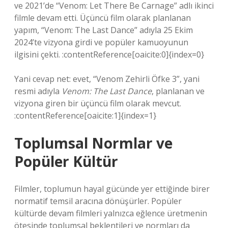
ve 2021’de “Venom: Let There Be Carnage” adlı ikinci
filmle devam etti. Üçüncü film olarak planlanan
yapım, “Venom: The Last Dance” adıyla 25 Ekim
2024’te vizyona girdi ve popüler kamuoyunun
ilgisini çekti. :contentReference[oaicite:0]{index=0}
Yani cevap net: evet, “Venom Zehirli Öfke 3”, yani
resmi adıyla
Venom: The Last Dance
, planlanan ve
vizyona giren bir üçüncü film olarak mevcut.
:contentReference[oaicite:1]{index=1}
Toplumsal Normlar ve
Popüler Kültür
Filmler, toplumun hayal gücünde yer ettiğinde birer
normatif temsil aracına dönüşürler. Popüler
kültürde devam filmleri yalnızca eğlence üretmenin
ötesinde toplumsal beklentileri ve normları da