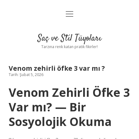
menüyü
Anasayfa
aç
Gizlilik Politikası
Saç ve Stil Tüyoları
Yasal Uyarı
Tarzına renk katan pratik fikirler!
Hakkımızda
Venom zehirli öfke 3 var mı ?
Tarih: Şubat 5, 2026
Venom Zehirli Öfke 3
Var mı? — Bir
Sosyolojik Okuma