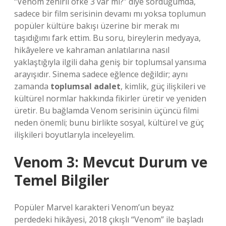
“Venom zehirli öfke 3 var mı?” diye sorduğumda,
sadece bir film serisinin devamı mı yoksa toplumun
popüler kültüre bakışı üzerine bir merak mı
taşıdığımı fark ettim. Bu soru, bireylerin medyaya,
hikâyelere ve kahraman anlatılarına nasıl
yaklaştığıyla ilgili daha geniş bir toplumsal yansıma
arayışıdır. Sinema sadece eğlence değildir; aynı
zamanda
toplumsal adalet
, kimlik, güç ilişkileri ve
kültürel normlar hakkında fikirler üretir ve yeniden
üretir. Bu bağlamda Venom serisinin üçüncü filmi
neden önemli; bunu birlikte sosyal, kültürel ve güç
ilişkileri boyutlarıyla inceleyelim.
Venom 3: Mevcut Durum ve
Temel Bilgiler
Popüler Marvel karakteri Venom’un beyaz
perdedeki hikâyesi, 2018 çıkışlı “Venom” ile başladı