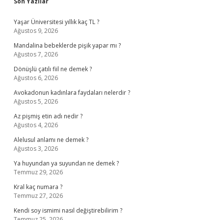
Sidebar
Son Yazılar
Yaşar Üniversitesi yıllık kaç TL ?
Ağustos 9, 2026
Mandalina bebeklerde pişik yapar mı ?
Ağustos 7, 2026
Dönüşlü çatılı fiil ne demek ?
Ağustos 6, 2026
Avokadonun kadınlara faydaları nelerdir ?
Ağustos 5, 2026
Az pişmiş etin adı nedir ?
Ağustos 4, 2026
Alelusul anlamı ne demek ?
Ağustos 3, 2026
Ya huyundan ya suyundan ne demek ?
Temmuz 29, 2026
Kral kaç numara ?
Temmuz 27, 2026
Kendi soy ismimi nasıl değiştirebilirim ?
Temmuz 25, 2026