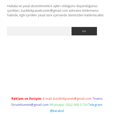
Hukuka ve yasal düzenlemelere aykırı olduğunu düşündüğünüz
içerikleri,
backlinkpanelicomtr@gmail.com
adresine bildirmeniz
halinde, ilgili içerikler yasal süre içerisinde sitemizden kaldırılacaktır.
Arama
riş
Reklam ve İletişim:
E-mail:
backlinkpaneli@gmail.com
Teams:
forumhizmeti@gmail.com
Whatsapp: 0262 606 0 726
Telegram:
@karabul