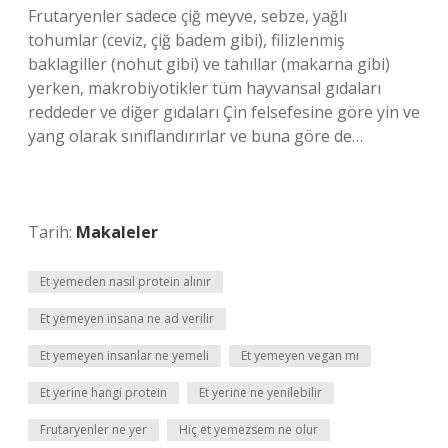
Frutaryenler sadece çiğ meyve, sebze, yağlı
tohumlar (ceviz, çiğ badem gibi), filizlenmiş
baklagiller (nohut gibi) ve tahıllar (makarna gibi)
yerken, makrobiyotikler tüm hayvansal gıdaları
reddeder ve diğer gıdaları Çin felsefesine göre yin ve
yang olarak sınıflandırırlar ve buna göre de…
Tarih:
Makaleler
Et yemeden nasıl protein alınır
Et yemeyen insana ne ad verilir
Et yemeyen insanlar ne yemeli
Et yemeyen vegan mı
Et yerine hangi protein
Et yerine ne yenilebilir
Frutaryenler ne yer
Hiç et yemezsem ne olur