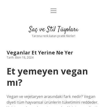
menüyü
Anasayfa
aç
Gizlilik Politikası
Saç ve Stil Tüyoları
Yasal Uyarı
Tarzına renk katan pratik fikirler!
Hakkımızda
Veganlar Et Yerine Ne Yer
Tarih: Ekim 18, 2024
Et yemeyen vegan
mı?
Vegan ve vejetaryen arasındaki fark nedir? Vegan
diyeti tüm hayvansal ürünlerin tüketimini reddeder.