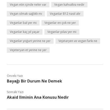
Vegan etin içinde neler var
Vegan kahvaltısı nedir
Vegan olmak sağlıklı mı
Veganlar B12 nasıl alır
Veganlar bal yer mi
Veganlar en çok ne yer
Veganlar kaç yıl yaşar
Veganlar pilav yer mi
Veganlar yoğurt yerine ne yer
Vejetaryen ve vegan farkı ne
Vejeteryan et yerine ne yer
Önceki Yazı
Bayağı Bir Durum Ne Demek
Sonraki Yazı
Akaid Ilminin Ana Konusu Nedir