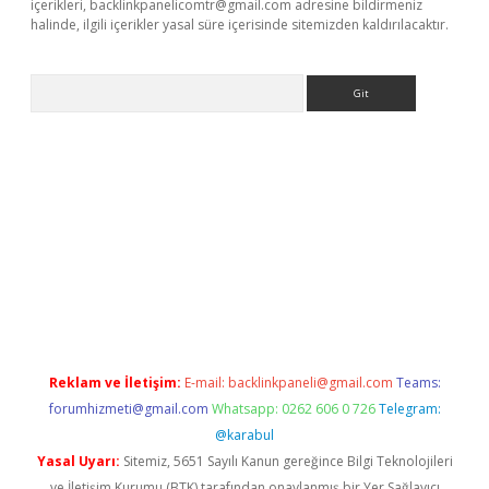
içerikleri,
backlinkpanelicomtr@gmail.com
adresine bildirmeniz
halinde, ilgili içerikler yasal süre içerisinde sitemizden kaldırılacaktır.
Arama
giriş
Reklam ve İletişim:
E-mail:
backlinkpaneli@gmail.com
Teams:
forumhizmeti@gmail.com
Whatsapp: 0262 606 0 726
Telegram:
@karabul
Yasal Uyarı:
Sitemiz, 5651 Sayılı Kanun gereğince Bilgi Teknolojileri
ve İletişim Kurumu (BTK) tarafından onaylanmış bir Yer Sağlayıcı