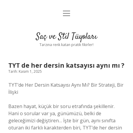
menüyü
Anasayfa
aç
Gizlilik Politikası
Saç ve Stil Tüyoları
Yasal Uyarı
Tarzına renk katan pratik fikirler!
Hakkımızda
TYT de her dersin katsayısı aynı mı ?
Tarih: Kasım 1, 2025
TYT’de Her Dersin Katsayısı Aynı Mı? Bir Strateji, Bir
İlişki
Bazen hayat, küçük bir soru etrafında şekillenir.
Hani o sorular var ya, günümüzü, belki de
geleceğimizi değiştiren… İşte bir gün, aynı sınıfta
oturan iki farklı karakterden biri, TYT’de her dersin