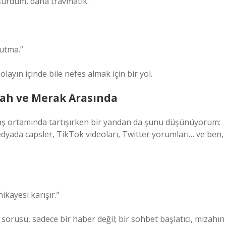
şürdüm, daha travmatik.”
nutma.”
layın içinde bile nefes almak için bir yol.
zah ve Merak Arasında
ş ortamında tartışırken bir yandan da şunu düşünüyorum:
edyada capsler, TikTok videoları, Twitter yorumları… ve ben,
ikayesi karışır.”
 sorusu, sadece bir haber değil; bir sohbet başlatıcı, mizahın