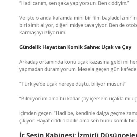
“Hadi canım, sen şaka yapıyorsun. Ben ciddiyim.”
Ve işte o anda kafamda mini bir film başladı: İzmir’
biri simit alıyor, diğeri midye tava yiyor. Ben de 
karmaşayı izliyorum.
Gündelik Hayattan Komik Sahne: Uçak ve Çay
Arkadaş ortamında konu uçak kazasına geldi mi he
yapmadan duramıyorum. Mesela geçen gün kafede o
“Türkiye’de uçak nereye düştü, biliyor musun?”
“Bilmiyorum ama bu kadar çay içersem uçakla mı u
İçimden geçen: “Hadi be, kendinle dalga geçme zaman
çıkıyor: Hayat ciddi olabilir ama sen bunu komik bir a
İç Sesin Kabinesi: İzmirli Düşüncele