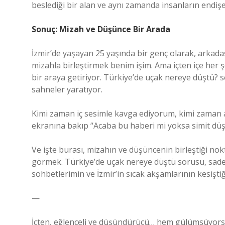
beslediği bir alan ve aynı zamanda insanların endişele
Sonuç: Mizah ve Düşünce Bir Arada
İzmir’de yaşayan 25 yaşında bir genç olarak, arkadaş
mizahla birleştirmek benim işim. Ama içten içe her 
bir araya getiriyor. Türkiye’de uçak nereye düştü
sahneler yaratıyor.
Kimi zaman iç sesimle kavga ediyorum, kimi zaman 
ekranına bakıp “Acaba bu haberi mi yoksa simit dü
Ve işte burası, mizahın ve düşüncenin birleştiği nokta
görmek. Türkiye’de uçak nereye düştü sorusu, sadece
sohbetlerimin ve İzmir’in sıcak akşamlarının kesiştiğ
—
İçten, eğlenceli ve düşündürücü… hem gülümsüyorsu