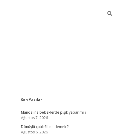
Sidebar
Son Yazılar
vdcasino giriş
Mandalina bebeklerde pişik yapar mı ?
Ağustos 7, 2026
Dönüşlü çatılı fiil ne demek ?
Ağustos 6, 2026