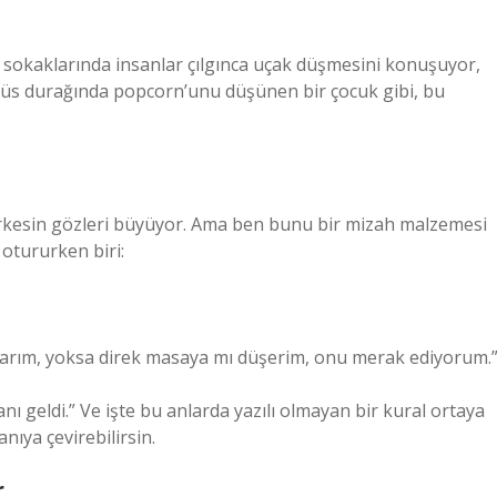
in sokaklarında insanlar çılgınca uçak düşmesini konuşuyor,
otobüs durağında popcorn’unu düşünen bir çocuk gibi, bu
rkesin gözleri büyüyor. Ama ben bunu bir mizah malzemesi
tururken biri:
çarım, yoksa direk masaya mı düşerim, onu merak ediyorum.
ı geldi.” Ve işte bu anlarda yazılı olmayan bir kural ortaya
nıya çevirebilirsin.
r