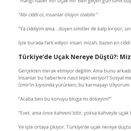
“Hangi haber mi? Uçak mı? Ben geçen gün simit dü
“Abi ciddi ol, insanlar ölüyor olabilir.”
“Ya ciddiyim ama… düşen simitler de kalp kırıyor, u
İşte burada fark ediyor insan: mizah, bazen en ciddi o
Türkiye’de Uçak Nereye Düştü?: Mi
Gerçekten merak etmiyor değilim. Ama bunu arkada
İnsanlar bu haberlere nasıl tepki veriyor? Sosyal m
İzmir’in kıyısında yürürken, bu karmaşayı izliyorum.
“Acaba ben bu konuyu bloga mı dökeyim?”
“Evet, ama önce kahveni bitir, yoksa kahveyle uçak h
Ve işte ortaya çıkıyor: Türkiye’de uçak nereye düştü