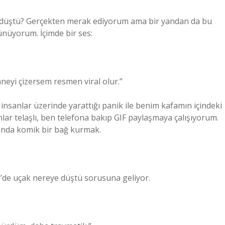
 düştü? Gerçekten merak ediyorum ama bir yandan da bu
nüyorum. İçimde bir ses:
eyi çizersem resmen viral olur.”
insanlar üzerinde yarattığı panik ile benim kafamın içindeki
ar telaşlı, ben telefona bakıp GIF paylaşmaya çalışıyorum.
ı anda komik bir bağ kurmak.
’de uçak nereye düştü sorusuna geliyor.