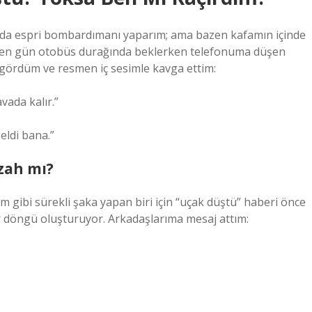
nda espri bombardımanı yaparım; ama bazen kafamın içinde
çen gün otobüs durağında beklerken telefonuma düşen
ı gördüm ve resmen iç sesimle kavga ettim:
vada kalır.”
eldi bana.”
zah mı?
m gibi sürekli şaka yapan biri için “uçak düştü” haberi önce
ir döngü oluşturuyor. Arkadaşlarıma mesaj attım: