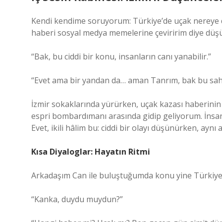
Kendi kendime soruyorum: Türkiye’de uçak nereye
haberi sosyal medya memelerine çeviririm diye düşü
“Bak, bu ciddi bir konu, insanların canı yanabilir.”
“Evet ama bir yandan da… aman Tanrım, bak bu sahn
İzmir sokaklarında yürürken, uçak kazası haberinin 
espri bombardımanı arasında gidip geliyorum. İnsanl
Evet, ikili hâlim bu: ciddi bir olayı düşünürken, ayn
Kısa Diyaloglar: Hayatın Ritmi
Arkadaşım Can ile buluştuğumda konu yine Türkiye
“Kanka, duydu muydun?”