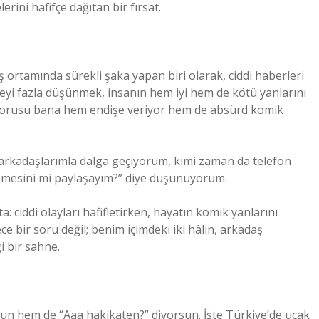
rini hafifçe dağıtan bir fırsat.
 ortamında sürekli şaka yapan biri olarak, ciddi haberleri
şeyi fazla düşünmek, insanın hem iyi hem de kötü yanlarını
? sorusu bana hem endişe veriyor hem de absürd komik
arkadaşlarımla dalga geçiyorum, kimi zaman da telefon
şmesini mi paylaşayım?” diye düşünüyorum.
: ciddi olayları hafifletirken, hayatın komik yanlarını
 bir soru değil; benim içimdeki iki hâlin, arkadaş
i bir sahne.
n hem de “Aaa hakikaten?” diyorsun. İşte Türkiye’de uçak