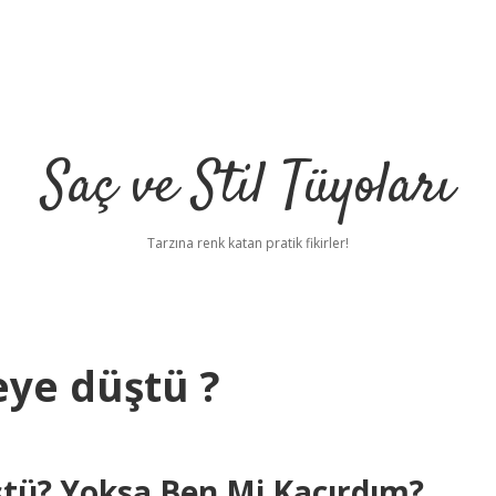
Saç ve Stil Tüyoları
Tarzına renk katan pratik fikirler!
eye düştü ?
tü? Yoksa Ben Mi Kaçırdım?