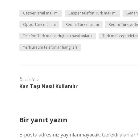
Casper İsrail mali mi
Casper telefon Türk malı mı
Genera
Oppo Türk malı mı
Redmi Türk malı mı
Redmi Türkiyede 
Telefon Türk malı olduğunu nasıl anlarız
Türk malı cep telefo
Yerli üretim telefonlar hangileri
Önceki Yazı
Kan Taşı Nasıl Kullanılır
Bir yanıt yazın
E-posta adresiniz yayınlanmayacak.
Gerekli alanlar