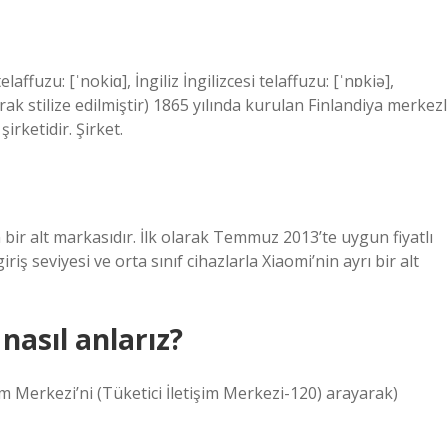
ffuzu: [ˈnokiɑ], İngiliz İngilizcesi telaffuzu: [ˈnɒkiə],
rak stilize edilmiştir) 1865 yılında kurulan Finlandiya merkezl
irketidir. Şirket.
 bir alt markasıdır. İlk olarak Temmuz 2013’te uygun fiyatlı
riş seviyesi ve orta sınıf cihazlarla Xiaomi’nin ayrı bir alt
nasıl anlarız?
m Merkezi’ni (Tüketici İletişim Merkezi-120) arayarak)