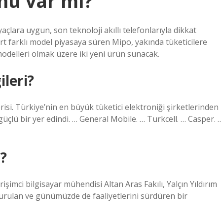
nu var mı?
yaçlara uygun, son teknoloji akıllı telefonlarıyla dikkat
 farklı model piyasaya süren Mipo, yakında tüketicilere
delleri olmak üzere iki yeni ürün sunacak.
ileri?
isi. Türkiye’nin en büyük tüketici elektroniği şirketlerinden
 güçlü bir yer edindi. … General Mobile. … Turkcell. … Casper. 
?
şimci bilgisayar mühendisi Altan Aras Fakılı, Yalçın Yıldırım
kurulan ve günümüzde de faaliyetlerini sürdüren bir