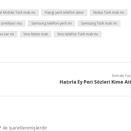
l Mobile Türk malı mı
Hangi yerli telefon alınır
Nokia Türk malı mı
üretiliyor mu
Samsung telefon yerli mi
Samsung Türk malı mı
nu var mı
Vivo kimin malı
Vivo telefon Türk malı mı
Sonraki Yaz
Hatırla Ey Peri Sözleri Kime Ai
*
ile işaretlenmişlerdir