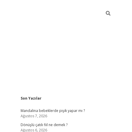
Sidebar
Son Yazılar
vdcasino giriş
Mandalina bebeklerde pişik yapar mı ?
Ağustos 7, 2026
Dönüşlü çatılı fiil ne demek ?
Ağustos 6, 2026