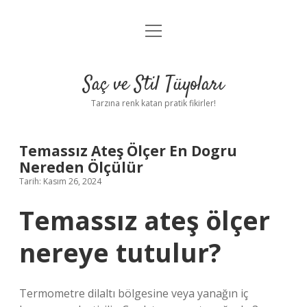
menüyü
Anasayfa
aç
Gizlilik Politikası
Saç ve Stil Tüyoları
Yasal Uyarı
Tarzına renk katan pratik fikirler!
Hakkımızda
Temassız Ateş Ölçer En Dogru
Nereden Ölçülür
Tarih: Kasım 26, 2024
Temassız ateş ölçer
nereye tutulur?
Termometre dilaltı bölgesine veya yanağın iç