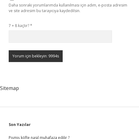
Daha sonraki yorumlarımda kullanılması için adım, e-posta adresim
ve site adresim bu tarayıcıya kaydedilsin.
7 + 8 kaçtır?
*
Sitemap
Sidebar
Son Yazılar
Pişmiş köfte nasıl muhafaza edilir ?