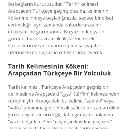
bu bağların kurucusudur. “Tarih” kelimesi
Arapçadan Türkçeye geçmiş olsa da, kelimenin
kökenine inmeye başladığınızda, sadece bir dilsel
evrim değil, aynı zamanda kültürlerarası bir
etkileşimi de görürsünüz. Bu yazı, edebiyatın
gücünü, tarih kavramı ile ilişkilendirerek,
sözcüklerin ve anlatıların toplumsal yapılar
üzerindeki dönüştürücü etkisini inceleyecek.
Tarih Kelimesinin Kökeni:
Arapçadan Türkçeye Bir Yolculuk
Tarih kelimesi, Türkçeye Arapçadan geçmiş bir
kelimedir ve Arapçadaki “تاريخ” (tārīkh) kelimesinden
türetilmiştir. Arapça’daki bu kelime, “zaman” veya
“vak’a” anlamına gelir. Ancak sadece bir zaman dilimi
ya da olaylar zinciri değil, daha geniş bir anlamda
“yazılı belgeleme” ve “geçmişin kaydına geçmesi”
anlamlarını da taşır. Dilsel olarak tarih, sadece