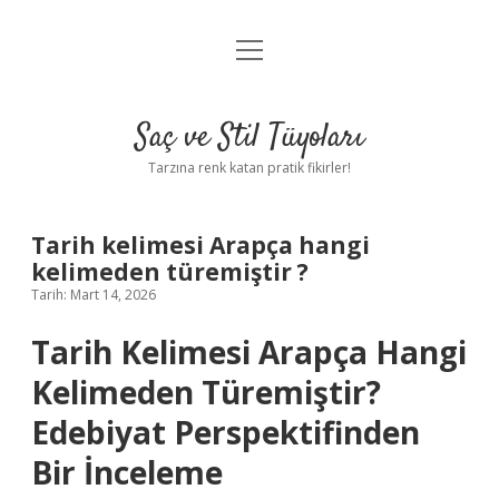
menüyü
Anasayfa
aç
Gizlilik Politikası
Saç ve Stil Tüyoları
Yasal Uyarı
Tarzına renk katan pratik fikirler!
Hakkımızda
Tarih kelimesi Arapça hangi
kelimeden türemiştir ?
Tarih: Mart 14, 2026
Tarih Kelimesi Arapça Hangi
Kelimeden Türemiştir?
Edebiyat Perspektifinden
Bir İnceleme