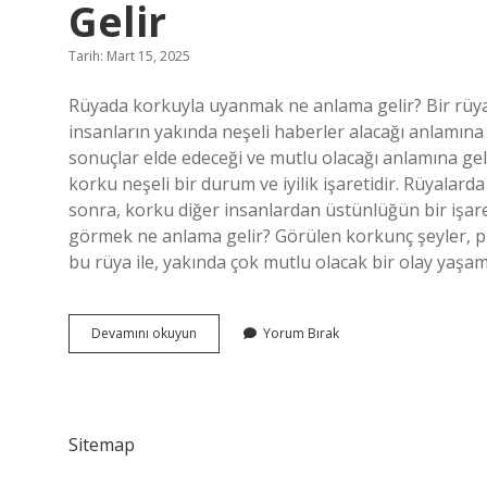
Gelir
Tarih: Mart 15, 2025
Rüyada korkuyla uyanmak ne anlama gelir? Bir rüy
insanların yakında neşeli haberler alacağı anlamına
sonuçlar elde edeceği ve mutlu olacağı anlamına ge
korku neşeli bir durum ve iyilik işaretidir. Rüyalar
sonra, korku diğer insanlardan üstünlüğün bir işar
görmek ne anlama gelir? Görülen korkunç şeyler, pr
bu rüya ile, yakında çok mutlu olacak bir olay ya
Rüyada
Devamını okuyun
Yorum Bırak
Çok
Korktuğunu
Görmek
Ne
Anlama
Sitemap
Gelir