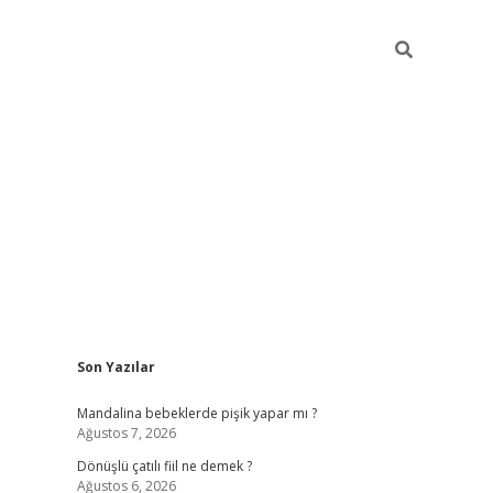
Sidebar
Son Yazılar
vdcasino 
Mandalina bebeklerde pişik yapar mı ?
Ağustos 7, 2026
Dönüşlü çatılı fiil ne demek ?
Ağustos 6, 2026