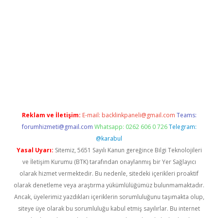
riş
Reklam ve İletişim:
E-mail:
backlinkpaneli@gmail.com
Teams:
forumhizmeti@gmail.com
Whatsapp: 0262 606 0 726
Telegram:
@karabul
Yasal Uyarı:
Sitemiz, 5651 Sayılı Kanun gereğince Bilgi Teknolojileri
ve İletişim Kurumu (BTK) tarafından onaylanmış bir Yer Sağlayıcı
olarak hizmet vermektedir. Bu nedenle, sitedeki içerikleri proaktif
olarak denetleme veya araştırma yükümlülüğümüz bulunmamaktadır.
Ancak, üyelerimiz yazdıkları içeriklerin sorumluluğunu taşımakta olup,
siteye üye olarak bu sorumluluğu kabul etmiş sayılırlar. Bu internet