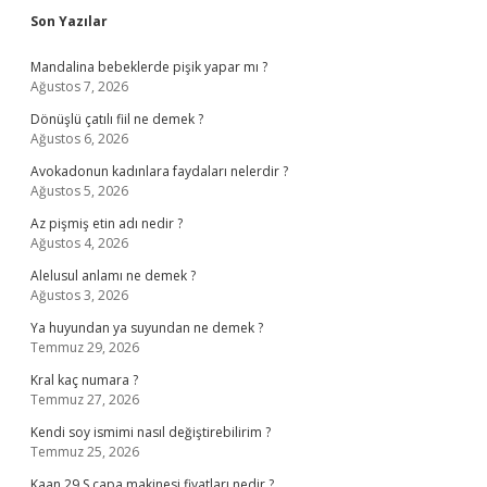
Sidebar
Son Yazılar
Mandalina bebeklerde pişik yapar mı ?
Ağustos 7, 2026
Dönüşlü çatılı fiil ne demek ?
Ağustos 6, 2026
Avokadonun kadınlara faydaları nelerdir ?
Ağustos 5, 2026
Az pişmiş etin adı nedir ?
Ağustos 4, 2026
Alelusul anlamı ne demek ?
Ağustos 3, 2026
Ya huyundan ya suyundan ne demek ?
Temmuz 29, 2026
Kral kaç numara ?
Temmuz 27, 2026
Kendi soy ismimi nasıl değiştirebilirim ?
Temmuz 25, 2026
Kaan 29 S çapa makinesi fiyatları nedir ?