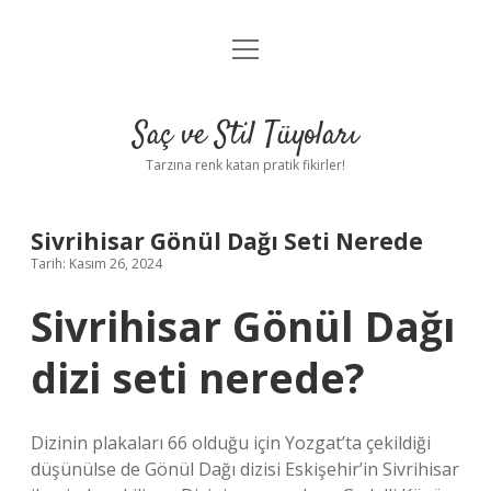
menüyü
Anasayfa
aç
Gizlilik Politikası
Saç ve Stil Tüyoları
Yasal Uyarı
Tarzına renk katan pratik fikirler!
Hakkımızda
Sivrihisar Gönül Dağı Seti Nerede
Tarih: Kasım 26, 2024
Sivrihisar Gönül Dağı
dizi seti nerede?
Dizinin plakaları 66 olduğu için Yozgat’ta çekildiği
düşünülse de Gönül Dağı dizisi Eskişehir’in Sivrihisar