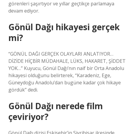
görenleri şaşırtıyor ve yıllar geçtikçe parlamaya
devam ediyor.
Gönül Dağı hikayesi gerçek
mi?
“GÖNÜL DAĞI GERÇEK OLAYLARI ANLATIYOR…
DİZİDE HİÇBİR MÜDAHALE, LÜKS, HAKARET, ŞİDDET
YOK…” Kuyucu, Gönül Dağı’nın naif bir Orta Anadolu
hikayesi olduğunu belirterek, “Karadeniz, Ege,
Güneydoğu Anadolu’dan bugüne kadar çok hikaye
gördük” dedi.
Gönül Dağı nerede film
çeviriyor?
Gönül Dağı dizisi Eskisehir’in Sivrihisar ilçesinde