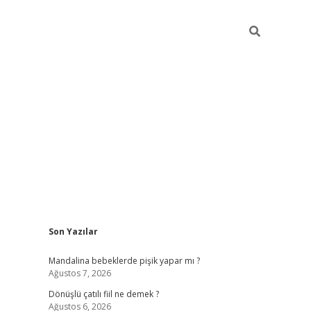
Sidebar
Son Yazılar
vdcasino giriş
Mandalina bebeklerde pişik yapar mı ?
Ağustos 7, 2026
Dönüşlü çatılı fiil ne demek ?
Ağustos 6, 2026