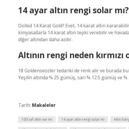
14 ayar altın rengi solar mı?
Dolled 14 Karat Gold? Evet, 14 karat altın kararabili
kimyasallarla 14 karat altın tepki verebilir ve havad
diğer altından daha azdır.
Altının rengi neden kırmızı 
18 Goldenseozler tedariki de renk alır ve burada b
Yeşilin altında % 25 gümüş, sarı % 12.5 gümüş ve % 
Tarih:
Makaleler
100 saf altın var mı
14 ayar altın rengi solar mı
Altın han