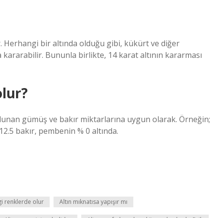
r. Herhangi bir altında olduğu gibi, kükürt ve diğer
a kararabilir. Bununla birlikte, 14 karat altının kararması
olur?
ulunan gümüş ve bakır miktarlarına uygun olarak. Örneğin;
12.5 bakır, pembenin % 0 altında.
gi renklerde olur
Altın mıknatısa yapışır mı