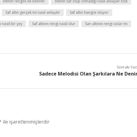
Altının rengini ne belirler
Altının saf olup olmadığı nasıl anlaşılır fizik
Saf altın gerçek mi nasıl anlaşılır
Saf altın hangisi oluyor
n nasıl bir şey
Saf altının rengi nasıl olur
Sarı altının rengi solar mı
Sonraki Yaz
Sadece Melodisi Olan Şarkılara Ne Deni
*
ile işaretlenmişlerdir