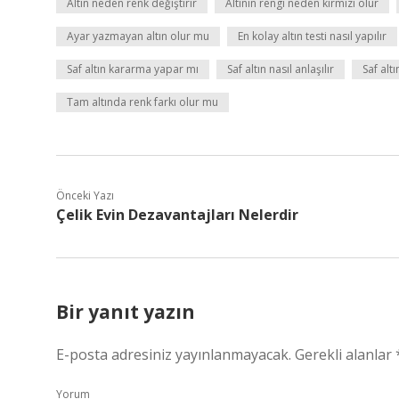
Altın neden renk değiştirir
Altının rengi neden kırmızı olur
Ayar yazmayan altın olur mu
En kolay altın testi nasıl yapılır
Saf altın kararma yapar mı
Saf altın nasıl anlaşılır
Saf altı
Tam altında renk farkı olur mu
Önceki Yazı
Çelik Evin Dezavantajları Nelerdir
Bir yanıt yazın
E-posta adresiniz yayınlanmayacak.
Gerekli alanlar
Yorum