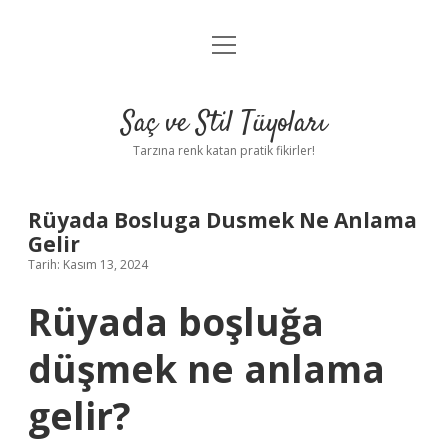
menüyü
Anasayfa
aç
Gizlilik Politikası
Saç ve Stil Tüyoları
Yasal Uyarı
Tarzına renk katan pratik fikirler!
Hakkımızda
Rüyada Bosluga Dusmek Ne Anlama
Gelir
Tarih: Kasım 13, 2024
Rüyada boşluğa
düşmek ne anlama
gelir?