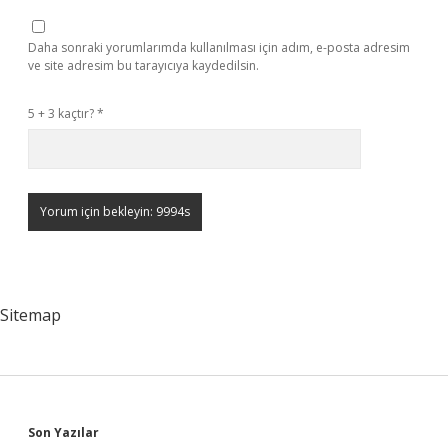
Daha sonraki yorumlarımda kullanılması için adım, e-posta adresim
ve site adresim bu tarayıcıya kaydedilsin.
5 + 3 kaçtır?
*
Sitemap
Sidebar
Son Yazılar