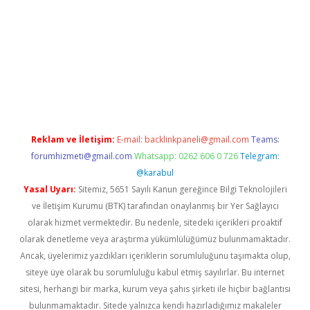
dcasino giriş
Reklam ve İletişim:
E-mail:
backlinkpaneli@gmail.com
Teams:
forumhizmeti@gmail.com
Whatsapp: 0262 606 0 726
Telegram:
@karabul
Yasal Uyarı:
Sitemiz, 5651 Sayılı Kanun gereğince Bilgi Teknolojileri
ve İletişim Kurumu (BTK) tarafından onaylanmış bir Yer Sağlayıcı
olarak hizmet vermektedir. Bu nedenle, sitedeki içerikleri proaktif
olarak denetleme veya araştırma yükümlülüğümüz bulunmamaktadır.
Ancak, üyelerimiz yazdıkları içeriklerin sorumluluğunu taşımakta olup,
siteye üye olarak bu sorumluluğu kabul etmiş sayılırlar. Bu internet
sitesi, herhangi bir marka, kurum veya şahıs şirketi ile hiçbir bağlantısı
bulunmamaktadır. Sitede yalnızca kendi hazırladığımız makaleler