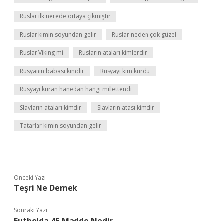
Ruslar ilk nerede ortaya çıkmıştır
Ruslar kimin soyundan gelir
Ruslar neden çok güzel
Ruslar Viking mi
Rusların ataları kimlerdir
Rusyanın babası kimdir
Rusyayı kim kurdu
Rusyayı kuran hanedan hangi millettendi
Slavların ataları kimdir
Slavların atası kimdir
Tatarlar kimin soyundan gelir
Önceki Yazı
Teşri Ne Demek
Sonraki Yazı
Futbolda 45 Madde Nedir