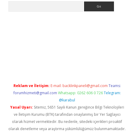
Arama
vdcasino giriş
Reklam ve İletişim:
E-mail:
backlinkpaneli@gmail.com
Teams:
forumhizmeti@gmail.com
Whatsapp: 0262 606 0 726
Telegram:
@karabul
Yasal Uyarı:
Sitemiz, 5651 Sayılı Kanun gereğince Bilgi Teknolojileri
ve İletişim Kurumu (BTK) tarafından onaylanmış bir Yer Sağlayıcı
olarak hizmet vermektedir. Bu nedenle, sitedeki içerikleri proaktif
olarak denetleme veya araştırma yükümlülüğümüz bulunmamaktadır.