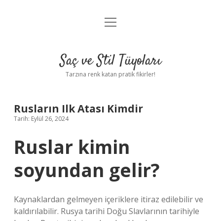
menüyü
Anasayfa
aç
Gizlilik Politikası
Saç ve Stil Tüyoları
Yasal Uyarı
Tarzına renk katan pratik fikirler!
Hakkımızda
Rusların Ilk Atası Kimdir
Tarih: Eylül 26, 2024
Ruslar kimin
soyundan gelir?
Kaynaklardan gelmeyen içeriklere itiraz edilebilir ve
kaldırılabilir. Rusya tarihi Doğu Slavlarının tarihiyle