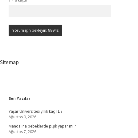
7 + 8 kaçtır?
*
Sitemap
Sidebar
Son Yazılar
Yaşar Üniversitesi yıllık kaç TL ?
Ağustos 9, 2026
Mandalina bebeklerde pişik yapar mı ?
Ağustos 7, 2026