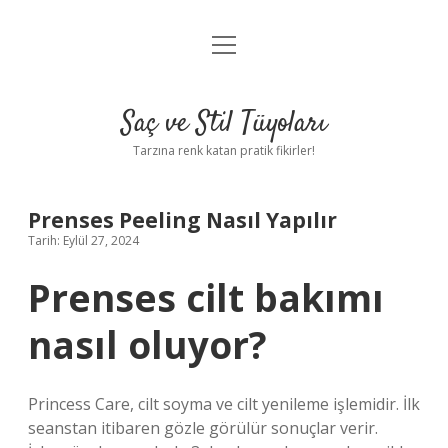
menüyü
Anasayfa
aç
Gizlilik Politikası
Saç ve Stil Tüyoları
Yasal Uyarı
Tarzına renk katan pratik fikirler!
Hakkımızda
Prenses Peeling Nasıl Yapılır
Tarih: Eylül 27, 2024
Prenses cilt bakımı
nasıl oluyor?
Princess Care, cilt soyma ve cilt yenileme işlemidir. İlk
seanstan itibaren gözle görülür sonuçlar verir.