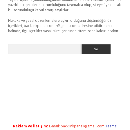
yazdıkları içeriklerin sorumluluğunu taşımakta olup, siteye üye olarak
bu sorumluluğu kabul etmiş sayılırlar.
Hukuka ve yasal düzenlemelere aykırı olduğunu düşündüğünüz
içerikleri,
backlinkpanelicomtr@gmail.com
adresine bildirmeniz
halinde, ilgili içerikler yasal süre içerisinde sitemizden kaldırılacaktır.
Arama
iş
Reklam ve İletişim:
E-mail:
backlinkpaneli@gmail.com
Teams: