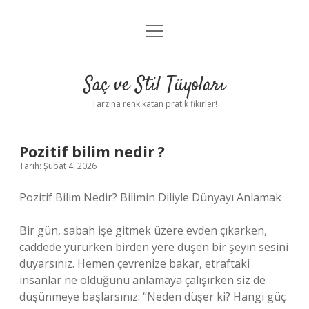
menüyü
Anasayfa
aç
Gizlilik Politikası
Saç ve Stil Tüyoları
Yasal Uyarı
Tarzına renk katan pratik fikirler!
Hakkımızda
Pozitif bilim nedir ?
Tarih: Şubat 4, 2026
Pozitif Bilim Nedir? Bilimin Diliyle Dünyayı Anlamak
Bir gün, sabah işe gitmek üzere evden çıkarken,
caddede yürürken birden yere düşen bir şeyin sesini
duyarsınız. Hemen çevrenize bakar, etraftaki
insanlar ne olduğunu anlamaya çalışırken siz de
düşünmeye başlarsınız: “Neden düşer ki? Hangi güç