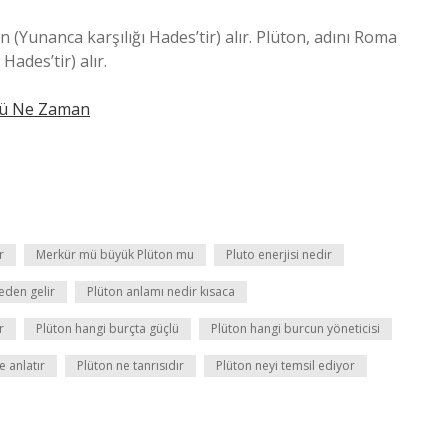
n (Yunanca karşılığı Hades’tir) alır. Plüton, adını Roma
Hades’tir) alır.
nü Ne Zaman
r
Merkür mü büyük Plüton mu
Pluto enerjisi nedir
eden gelir
Plüton anlamı nedir kısaca
r
Plüton hangi burçta güçlü
Plüton hangi burcun yöneticisi
e anlatır
Plüton ne tanrısıdır
Plüton neyi temsil ediyor