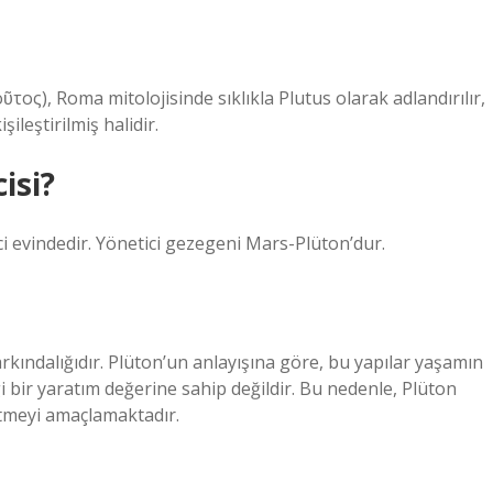
τος), Roma mitolojisinde sıklıkla Plutus olarak adlandırılır,
şileştirilmiş halidir.
isi?
 evindedir. Yönetici gezegeni Mars-Plüton’dur.
arkındalığıdır. Plüton’un anlayışına göre, bu yapılar yaşamın
bir yaratım değerine sahip değildir. Bu nedenle, Plüton
 etmeyi amaçlamaktadır.