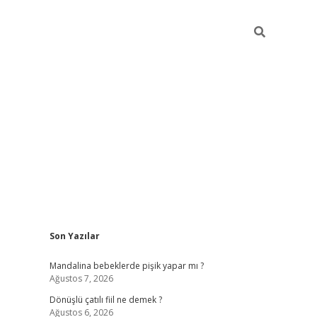
Sidebar
Son Yazılar
vdcasino giriş
Mandalina bebeklerde pişik yapar mı ?
Ağustos 7, 2026
Dönüşlü çatılı fiil ne demek ?
Ağustos 6, 2026