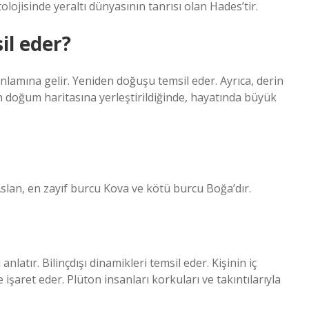
lojisinde yeraltı dünyasının tanrısı olan Hades’tir.
il eder?
lamına gelir. Yeniden doğuşu temsil eder. Ayrıca, derin
in doğum haritasına yerleştirildiğinde, hayatında büyük
slan, en zayıf burcu Kova ve kötü burcu Boğa’dır.
latır. Bilinçdışı dinamikleri temsil eder. Kişinin iç
işaret eder. Plüton insanları korkuları ve takıntılarıyla