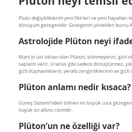
Plüton neyi temsil e
Pluto değişikliklerim yeni fikirleri ve yeni hayatlar
dönüşüm gezegenidir. Gezegenin yönetilen burcu Ak
Astrolojide Plüton neyi ifad
Mars’ın üst oktavı olan Plüton, bilinmeyenin, gizli 
saplantı verir, Uranüs gibi sadece dönüştürmez, yı
gizli düşmanlıkların, yeraltı zenginliklerinin ve gizli
Plüton anlamı nedir kısaca?
Güneş Sistemi’ndeki bilinen en büyük cüce gezegen 
büyük on altıncı cisimdir.
Plüton’un ne özelliği var?