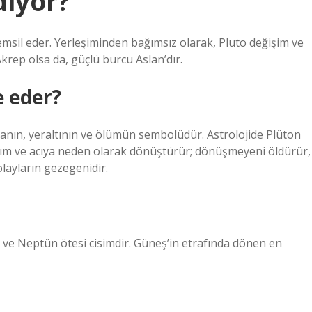
diyor?
ı temsil eder. Yerleşiminden bağımsız olarak, Pluto değişim ve
rep olsa da, güçlü burcu Aslan’dır.
e eder?
olanın, yeraltının ve ölümün sembolüdür. Astrolojide Plüton
kım ve acıya neden olarak dönüştürür; dönüşmeyeni öldürür,
 olayların gezegenidir.
ve Neptün ötesi cisimdir. Güneş’in etrafında dönen en