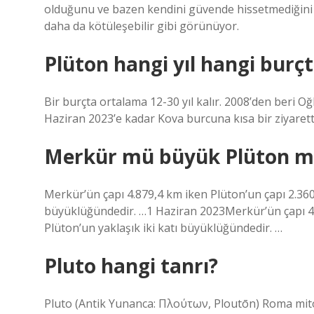
olduğunu ve bazen kendini güvende hissetmediğini g
daha da kötüleşebilir gibi görünüyor.
Plüton hangi yıl hangi burç
Bir burçta ortalama 12-30 yıl kalır. 2008’den beri 
Haziran 2023’e kadar Kova burcuna kısa bir ziyaret
Merkür mü büyük Plüton m
Merkür’ün çapı 4.879,4 km iken Plüton’un çapı 2.360 
büyüklüğündedir. …1 Haziran 2023Merkür’ün çapı 4.8
Plüton’un yaklaşık iki katı büyüklüğündedir. …
Pluto hangi tanrı?
Pluto (Antik Yunanca: Πλούτων, Ploutōn) Roma mitolo