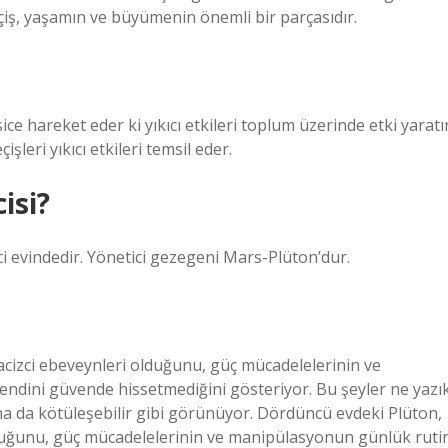
çiş, yaşamın ve büyümenin önemli bir parçasıdır.
e hareket eder ki yıkıcı etkileri toplum üzerinde etki yaratır
leri yıkıcı etkileri temsil eder.
isi?
 evindedir. Yönetici gezegeni Mars-Plüton’dur.
tacizci ebeveynleri olduğunu, güç mücadelelerinin ve
dini güvende hissetmediğini gösteriyor. Bu şeyler ne yazı
ha da kötüleşebilir gibi görünüyor. Dördüncü evdeki Plüton,
olduğunu, güç mücadelelerinin ve manipülasyonun günlük ruti