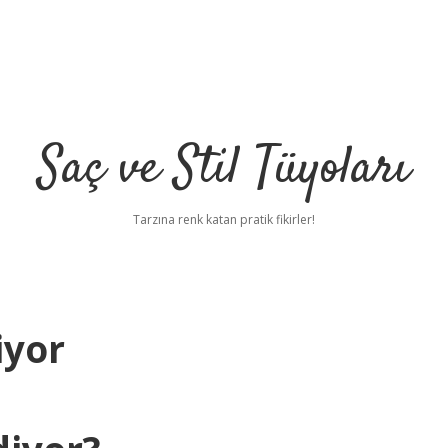
Saç ve Stil Tüyoları
Tarzına renk katan pratik fikirler!
iyor