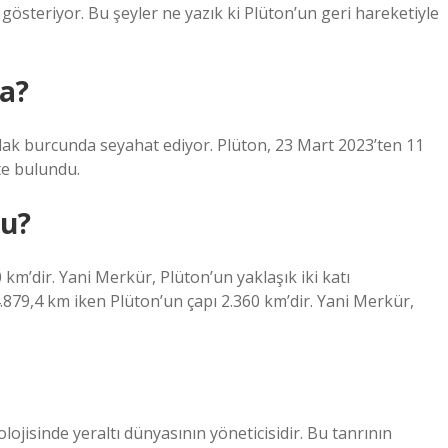
österiyor. Bu şeyler ne yazık ki Plüton’un geri hareketiyle
ta?
Oğlak burcunda seyahat ediyor. Plüton, 23 Mart 2023’ten 11
te bulundu.
u?
km’dir. Yani Merkür, Plüton’un yaklaşık iki katı
79,4 km iken Plüton’un çapı 2.360 km’dir. Yani Merkür,
jisinde yeraltı dünyasının yöneticisidir. Bu tanrının