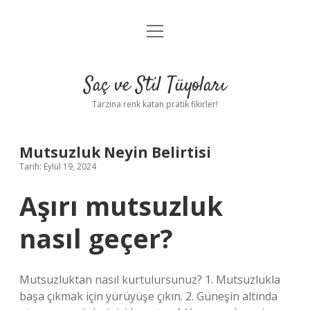
menüyü
Anasayfa
aç
Gizlilik Politikası
Saç ve Stil Tüyoları
Yasal Uyarı
Tarzına renk katan pratik fikirler!
Hakkımızda
Mutsuzluk Neyin Belirtisi
Tarih: Eylül 19, 2024
Aşırı mutsuzluk
nasıl geçer?
Mutsuzluktan nasıl kurtulursunuz? 1. Mutsuzlukla
başa çıkmak için yürüyüşe çıkın. 2. Güneşin altında