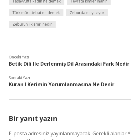
Tasavvufta kadın ne demek
Tevrata kimler inanır
Türk mürettebat ne demek
Zeburda ne yazıyor
Zeburun ilk emri nedir
Önceki Yazı
Betik Dili Ile Derlenmiş Dil Arasındaki Fark Nedir
Sonraki Yazı
Kuran I Kerimin Yorumlanmasına Ne Denir
Bir yanıt yazın
E-posta adresiniz yayınlanmayacak.
Gerekli alanlar
*