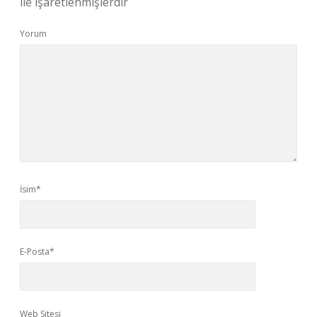
ile işaretlenmişlerdir
Yorum
İsim*
E-Posta*
Web Sitesi