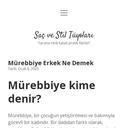
menüyü
Anasayfa
aç
Gizlilik Politikası
Saç ve Stil Tüyoları
Yasal Uyarı
Tarzına renk katan pratik fikirler!
Hakkımızda
Mürebbiye Erkek Ne Demek
Tarih: Ocak 8, 2025
Mürebbiye kime
denir?
Mürebbiye, bir çocuğun yetiştirilmesi ve bakımıyla
görevli bir kadındır. Bir dadıdan farklı olarak,