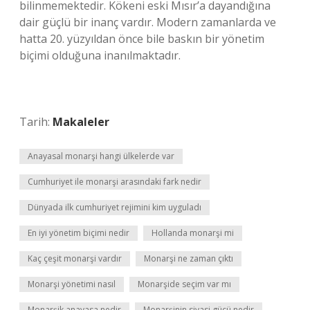
bilinmemektedir. Kökeni eski Mısır’a dayandığına
dair güçlü bir inanç vardır. Modern zamanlarda ve
hatta 20. yüzyıldan önce bile baskın bir yönetim
biçimi olduğuna inanılmaktadır.
Tarih:
Makaleler
Anayasal monarşi hangi ülkelerde var
Cumhuriyet ile monarşi arasındaki fark nedir
Dünyada ilk cumhuriyet rejimini kim uyguladı
En iyi yönetim biçimi nedir
Hollanda monarşi mi
Kaç çeşit monarşi vardır
Monarşi ne zaman çıktı
Monarşi yönetimi nasıl
Monarşide seçim var mı
Monarşik anayasa nedir
Monarşinin siyasi gücü nedir