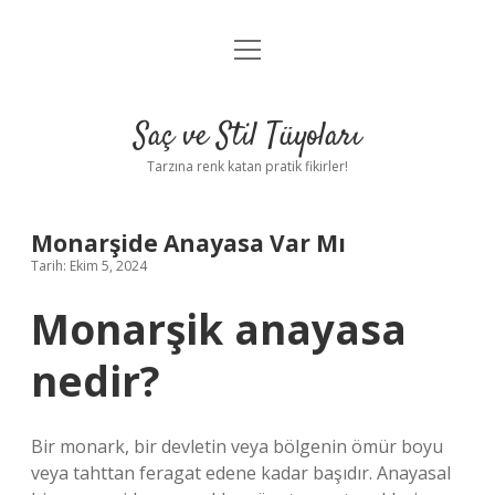
menüyü
Anasayfa
aç
Gizlilik Politikası
Saç ve Stil Tüyoları
Yasal Uyarı
Tarzına renk katan pratik fikirler!
Hakkımızda
Monarşide Anayasa Var Mı
Tarih: Ekim 5, 2024
Monarşik anayasa
nedir?
Bir monark, bir devletin veya bölgenin ömür boyu
veya tahttan feragat edene kadar başıdır. Anayasal