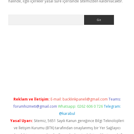
halinde, ilgili içerikler yasal süre içerisinde sitemizden kaldırılacaktır.
Arama
riş
Reklam ve İletişim:
E-mail:
backlinkpaneli@gmail.com
Teams:
forumhizmeti@gmail.com
Whatsapp: 0262 606 0 726
Telegram:
@karabul
Yasal Uyarı:
Sitemiz, 5651 Sayılı Kanun gereğince Bilgi Teknolojileri
ve İletişim Kurumu (BTK) tarafından onaylanmış bir Yer Sağlayıcı