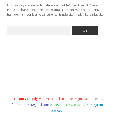
Hukuka ve yasal düzenlemelere aykırı olduğunu düşündüğünüz
içerikleri,
backlinkpanelicomtr@gmail.com
adresine bildirmeniz
halinde, ilgili içerikler yasal süre içerisinde sitemizden kaldırılacaktır.
Arama
casino giriş
Reklam ve İletişim:
E-mail:
backlinkpaneli@gmail.com
Teams:
forumhizmeti@gmail.com
Whatsapp: 0262 606 0 726
Telegram:
@karabul