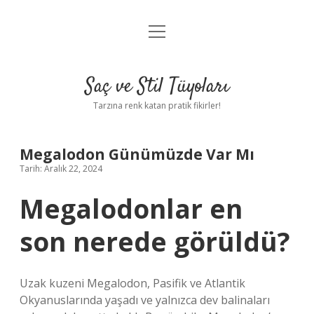
menüyü
Anasayfa
aç
Gizlilik Politikası
Saç ve Stil Tüyoları
Yasal Uyarı
Tarzına renk katan pratik fikirler!
Hakkımızda
Megalodon Günümüzde Var Mı
Tarih: Aralık 22, 2024
Megalodonlar en
son nerede görüldü?
Uzak kuzeni Megalodon, Pasifik ve Atlantik
Okyanuslarında yaşadı ve yalnızca dev balinaları