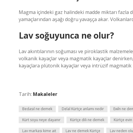
Magma içindeki gaz halindeki madde miktarı fazla d
yamaçlarından aşağı doğru yavaşça akar. Volkanlar
Lav soğuyunca ne olur?
Lav akıntılarının soğuması ve piroklastik malzeme
volkanik kayaçlar veya magmatik kayaçlar denirken
kayaçlara plütonik kayaçlar veya intrüzif magmatik 
Tarih:
Makaleler
Bedasıl ne demek
Delal Kürtçe anlamı nedir
Ewîn ne de
Kürt soyu neye dayanır
Kürtçe dili ne demek
Kürtçe evin
Lav markası kime ait
Lav ne demek Kürtçe
Lav neden ol