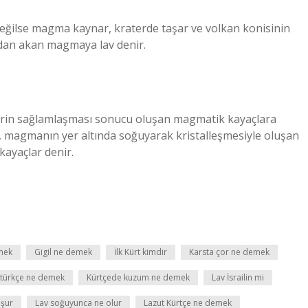
eğilse magma kaynar, kraterde taşar ve volkan konisinin
dan akan magmaya lav denir.
lerin sağlamlaşması sonucu oluşan magmatik kayaçlara
, magmanın yer altında soğuyarak kristalleşmesiyle oluşan
kayaçlar denir.
mek
Gigil ne demek
İlk Kürt kimdir
Karsta çor ne demek
 türkçe ne demek
Kürtçede kuzum ne demek
Lav İsrailin mi
uşur
Lav soğuyunca ne olur
Lazut Kürtçe ne demek