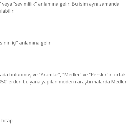
k” veya “sevimlilik” anlamına gelir. Bu isim aynı zamanda
labilir.
inin içi” anlamına gelir.
iada bulunmuş ve “Aramlar”, “Medler” ve “Persler”in ortak
 1850’lerden bu yana yapılan modern araştırmalarda Medler
hitap.