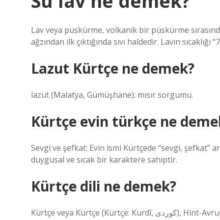
Su lâv ne demek?
Lav veya püskürme, volkanik bir püskürme sırasında 
ağzından ilk çıktığında sıvı haldedir. Lavın sıcaklığı “
Lazut Kürtçe ne demek?
lazut (Malatya, Gümüşhane): mısır sorgumu.
Kürtçe evin türkçe ne deme
Sevgi ve şefkat: Evin ismi Kürtçede “sevgi, şefkat” a
duygusal ve sıcak bir karaktere sahiptir.
Kürtçe dili ne demek?
Kürtçe veya Kürtçe (Kürtçe: Kurdî, کوردی), Hint-Avrupa dil ailesinin Hint-İran dillerinin kuzeybatı İran koluna ait