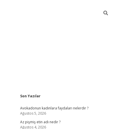
Sidebar
Son Yazılar
vdcasino giriş
Avokadonun kadınlara faydaları nelerdir ?
Ağustos 5, 2026
Az pişmiş etin adı nedir ?
Ağustos 4, 2026