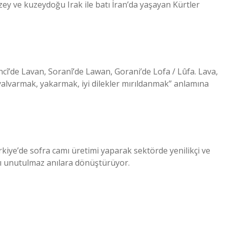
ey ve kuzeydoğu Irak ile batı İran’da yaşayan Kürtler
ncî’de Lavan, Soranî’de Lawan, Gorani’de Lofa / Lûfa. Lava,
yalvarmak, yakarmak, iyi dilekler mırıldanmak” anlamına
rkiye’de sofra camı üretimi yaparak sektörde yenilikçi ve
arı unutulmaz anılara dönüştürüyor.