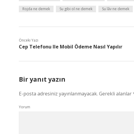
Rojda ne demek
Su gibi ol ne demek
Su lâv ne demek
Önceki Yazı
Cep Telefonu Ile Mobil Ödeme Nasıl Yapılır
Bir yanıt yazın
E-posta adresiniz yayınlanmayacak.
Gerekli alanlar
Yorum