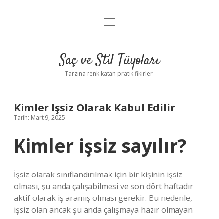
menüyü
Anasayfa
aç
Gizlilik Politikası
Saç ve Stil Tüyoları
Yasal Uyarı
Tarzına renk katan pratik fikirler!
Hakkımızda
Kimler Işsiz Olarak Kabul Edilir
Tarih: Mart 9, 2025
Kimler işsiz sayılır?
İşsiz olarak sınıflandırılmak için bir kişinin işsiz
olması, şu anda çalışabilmesi ve son dört haftadır
aktif olarak iş aramış olması gerekir. Bu nedenle,
işsiz olan ancak şu anda çalışmaya hazır olmayan