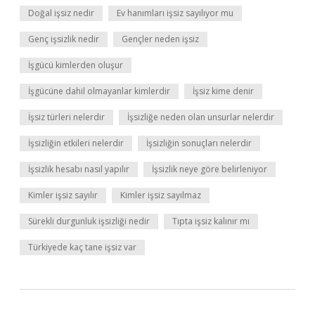
Doğal işsiz nedir
Ev hanımları işsiz sayılıyor mu
Genç işsizlik nedir
Gençler neden işsiz
İşgücü kimlerden oluşur
İşgücüne dahil olmayanlar kimlerdir
İşsiz kime denir
İşsiz türleri nelerdir
İşsizliğe neden olan unsurlar nelerdir
İşsizliğin etkileri nelerdir
İşsizliğin sonuçları nelerdir
İşsizlik hesabı nasıl yapılır
İşsizlik neye göre belirleniyor
Kimler işsiz sayılır
Kimler işsiz sayılmaz
Sürekli durgunluk işsizliği nedir
Tıpta işsiz kalınır mı
Türkiyede kaç tane işsiz var