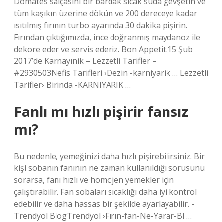
Domates salçasını bir bardak sıcak suda gevşetin ve
tüm kaşıkın üzerine dökün ve 200 dereceye kadar
ısıtılmış fırının turbo ayarında 30 dakika pişirin.
Fırından çıktığımızda, ince doğranmış maydanoz ile
dekore eder ve servis ederiz. Bon Appetit.15 Şub
2017’de Karnayınik – Lezzetli Tarifler –
#2930503Nefis Tarifleri ›Dezin -karniyarik … Lezzetli
Tarifler› Birinda -KARNIYARIK …
Fanlı mı hızlı pişirir fansız
mı?
Bu nedenle, yemeğinizi daha hızlı pişirebilirsiniz. Bir
kişi sobanın fanının ne zaman kullanıldığı sorusunu
sorarsa, fanı hızlı ve homojen yemekler için
çalıştırabilir. Fan sobaları sıcaklığı daha iyi kontrol
edebilir ve daha hassas bir şekilde ayarlayabilir. -
Trendyol BlogTrendyol ›Fırın-fan-Ne-Yarar-Bl …