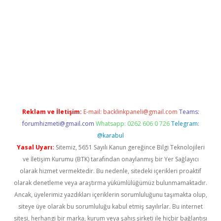
no giriş
Reklam ve İletişim:
E-mail:
backlinkpaneli@gmail.com
Teams:
forumhizmeti@gmail.com
Whatsapp: 0262 606 0 726
Telegram:
@karabul
Yasal Uyarı:
Sitemiz, 5651 Sayılı Kanun gereğince Bilgi Teknolojileri
ve İletişim Kurumu (BTK) tarafından onaylanmış bir Yer Sağlayıcı
olarak hizmet vermektedir. Bu nedenle, sitedeki içerikleri proaktif
olarak denetleme veya araştırma yükümlülüğümüz bulunmamaktadır.
Ancak, üyelerimiz yazdıkları içeriklerin sorumluluğunu taşımakta olup,
siteye üye olarak bu sorumluluğu kabul etmiş sayılırlar. Bu internet
sitesi, herhangi bir marka, kurum veya şahıs şirketi ile hiçbir bağlantısı