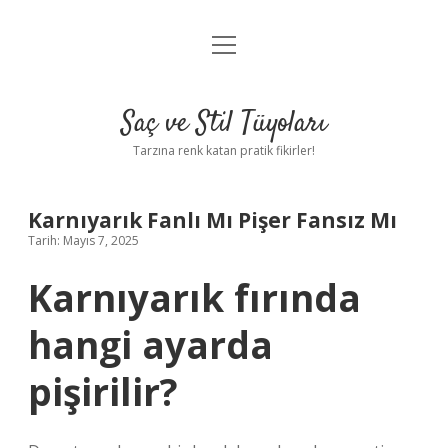
menüyü
Anasayfa
aç
Gizlilik Politikası
Saç ve Stil Tüyoları
Yasal Uyarı
Tarzına renk katan pratik fikirler!
Hakkımızda
Karnıyarık Fanlı Mı Pişer Fansız Mı
Tarih: Mayıs 7, 2025
Karnıyarık fırında
hangi ayarda
pişirilir?