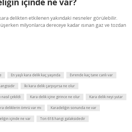
iğin içinde ne var?
ara delikten etkilenen yakındaki nesneler görülebilir.
 düşerken milyonlarca dereceye kadar ısınan gaz ve tozdan
e
En yaşlı kara delik kaç yaşında
Evrende kaç tane canlı var
hangisidir
İki kara delik çarpışırsa ne olur
 nasıl çekildi
Kara delik içine girince ne olur
Kara delik neyi yutar
ra deliklerin ömrü var mı
Karadeliğin sonunda ne var
liğin içinde ne var
Ton 618 hangi galaksidedir