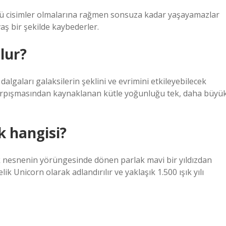
rlü cisimler olmalarına rağmen sonsuza kadar yaşayamazlar
ş bir şekilde kaybederler.
olur?
 dalgaları galaksilerin şeklini ve evrimini etkileyebilecek
in çarpışmasından kaynaklanan kütle yoğunluğu tek, daha büyü
k hangisi?
lık nesnenin yörüngesinde dönen parlak mavi bir yıldızdan
k Unicorn olarak adlandırılır ve yaklaşık 1.500 ışık yılı