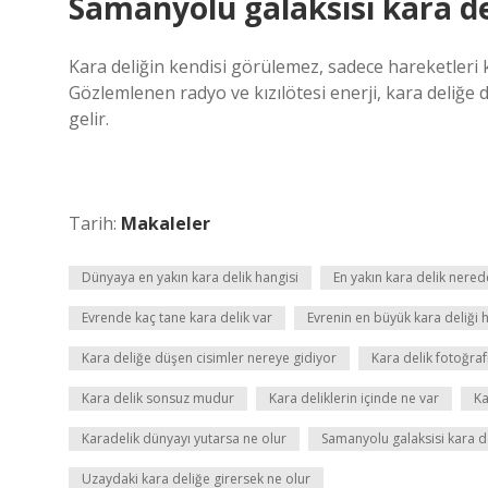
Samanyolu galaksisi kara del
Kara deliğin kendisi görülemez, sadece hareketleri k
Gözlemlenen radyo ve kızılötesi enerji, kara deliğe
gelir.
Tarih:
Makaleler
Dünyaya en yakın kara delik hangisi
En yakın kara delik nered
Evrende kaç tane kara delik var
Evrenin en büyük kara deliği 
Kara deliğe düşen cisimler nereye gidiyor
Kara delik fotoğrafı
Kara delik sonsuz mudur
Kara deliklerin içinde ne var
Ka
Karadelik dünyayı yutarsa ne olur
Samanyolu galaksisi kara de
Uzaydaki kara deliğe girersek ne olur