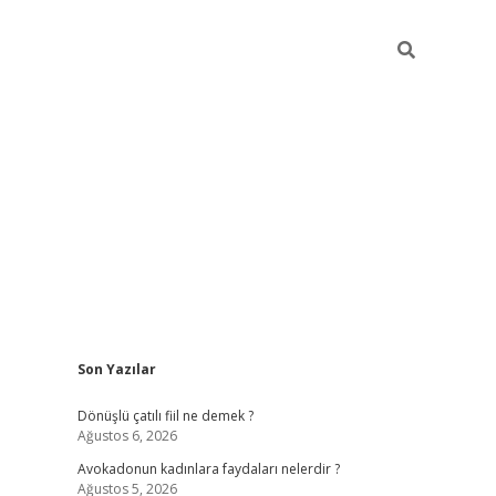
Sidebar
Son Yazılar
vdcasino giriş
Dönüşlü çatılı fiil ne demek ?
Ağustos 6, 2026
Avokadonun kadınlara faydaları nelerdir ?
Ağustos 5, 2026