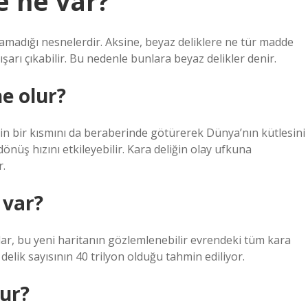
e ne var?
kaçamadığı nesnelerdir. Aksine, beyaz deliklere ne tür madde
şarı çıkabilir. Bu nedenle bunlara beyaz delikler denir.
e olur?
in bir kısmını da beraberinde götürerek Dünya’nın kütlesini
önüş hızını etkileyebilir. Kara deliğin olay ufkuna
r.
 var?
, bu yeni haritanın gözlemlenebilir evrendeki tüm kara
delik sayısının 40 trilyon olduğu tahmin ediliyor.
lur?