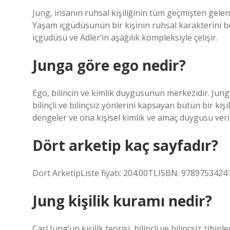
Jung, insanın ruhsal kişiliğinin tüm geçmişten gelen
Yaşam içgüdüsünün bir kişinin ruhsal karakterini b
içgüdüsü ve Adler’in aşağılık kompleksiyle çelişir.
Junga göre ego nedir?
Ego, bilincin ve kimlik duygusunun merkezidir. Jung’
bilinçli ve bilinçsiz yönlerini kapsayan bütün bir kişil
dengeler ve ona kişisel kimlik ve amaç duygusu veri
Dört arketip kaç sayfadır?
Dört ArketipListe fiyatı: 204.00TLISBN: 978975342414
Jung kişilik kuramı nedir?
Carl Jung’un kişilik teorisi, bilinçli ve bilinçsiz zihi