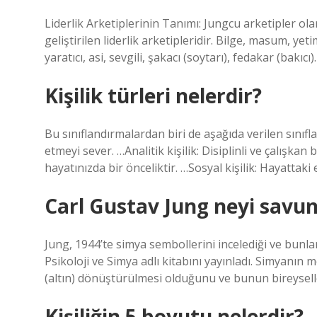
Liderlik Arketiplerinin Tanımı: Jungcu arketipler ol
geliştirilen liderlik arketipleridir. Bilge, masum, ye
yaratıcı, asi, sevgili, şakacı (soytarı), fedakar (bakıcı).
Kişilik türleri nelerdir?
Bu sınıflandırmalardan biri de aşağıda verilen sınıfl
etmeyi sever. …Analitik kişilik: Disiplinli ve çalışkan
hayatınızda bir önceliktir. …Sosyal kişilik: Hayattak
Carl Gustav Jung neyi savu
Jung, 1944’te simya sembollerini incelediği ve bunlar
Psikoloji ve Simya adlı kitabını yayınladı. Simyan
(altın) dönüştürülmesi olduğunu ve bunun bireysell
Kişiliğin 5 boyutu nelerdir?