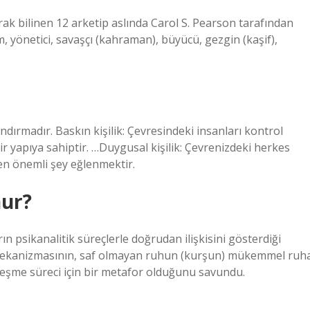
arak bilinen 12 arketip aslında Carol S. Pearson tarafından
tim, yönetici, savaşçı (kahraman), büyücü, gezgin (kaşif),
andırmadır. Baskın kişilik: Çevresindeki insanları kontrol
 bir yapıya sahiptir. …Duygusal kişilik: Çevrenizdeki herkes
i en önemli şey eğlenmektir.
nur?
ın psikanalitik süreçlerle doğrudan ilişkisini gösterdiği
ın mekanizmasının, saf olmayan ruhun (kurşun) mükemmel ruh
eşme süreci için bir metafor olduğunu savundu.