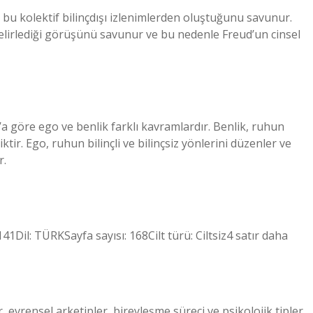
 bu kolektif bilinçdışı izlenimlerden oluştuğunu savunur.
elirlediği görüşünü savunur ve bu nedenle Freud’un cinsel
a göre ego ve benlik farklı kavramlardır. Benlik, ruhun
iktir. Ego, ruhun bilinçli ve bilinçsiz yönlerini düzenler ve
r.
1Dil: TÜRKSayfa sayısı: 168Cilt türü: Ciltsiz4 satır daha
nler, evrensel arketipler, bireyleşme süreci ve psikolojik tipler