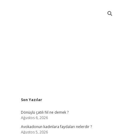
Sidebar
Son Yazılar
vdcasino giriş
Dönüşlü çatılı fiil ne demek ?
Ağustos 6, 2026
Avokadonun kadınlara faydaları nelerdir ?
Ağustos 5, 2026