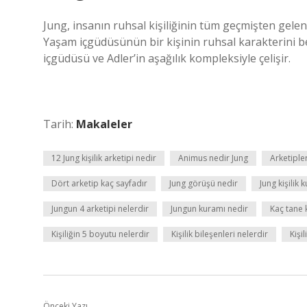
Jung, insanın ruhsal kişiliğinin tüm geçmişten gelen
Yaşam içgüdüsünün bir kişinin ruhsal karakterini b
içgüdüsü ve Adler’in aşağılık kompleksiyle çelişir.
Tarih:
Makaleler
12 Jung kişilik arketipi nedir
Animus nedir Jung
Arketipler
Dört arketip kaç sayfadır
Jung görüşü nedir
Jung kişilik 
Jungun 4 arketipi nelerdir
Jungun kuramı nedir
Kaç tane k
Kişiliğin 5 boyutu nelerdir
Kişilik bileşenleri nelerdir
Kişi
Önceki Yazı