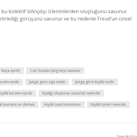
 bu kolektif bilinçdışı izlenimlerden oluştuğunu savunur.
elirlediği görüşünü savunur ve bu nedenle Freud’un cinsel
 kaça ayrılır
Carl Gustav Jung neyi savunur
kuramı nedir
Junga göre ego nedir
Junga göre kişilik nedir
işilik kuramı vardır
Kişiliği oluşturan unsurlar nelerdir
lik kavramı ne demek
Kişilik nasıl tanımlanır
Kişilik türleri nelerdir
Sonraki Yaz