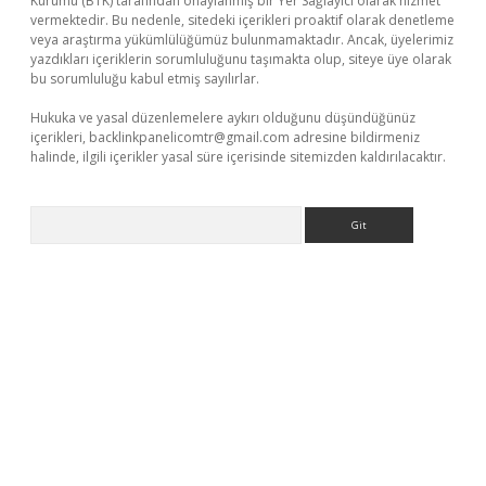
Kurumu (BTK) tarafından onaylanmış bir Yer Sağlayıcı olarak hizmet
vermektedir. Bu nedenle, sitedeki içerikleri proaktif olarak denetleme
veya araştırma yükümlülüğümüz bulunmamaktadır. Ancak, üyelerimiz
yazdıkları içeriklerin sorumluluğunu taşımakta olup, siteye üye olarak
bu sorumluluğu kabul etmiş sayılırlar.
Hukuka ve yasal düzenlemelere aykırı olduğunu düşündüğünüz
içerikleri,
backlinkpanelicomtr@gmail.com
adresine bildirmeniz
halinde, ilgili içerikler yasal süre içerisinde sitemizden kaldırılacaktır.
Arama
ş