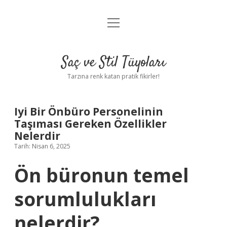
menüyü
Anasayfa
aç
Gizlilik Politikası
Saç ve Stil Tüyoları
Yasal Uyarı
Tarzına renk katan pratik fikirler!
Hakkımızda
Iyi Bir Önbüro Personelinin
Taşıması Gereken Özellikler
Nelerdir
Tarih: Nisan 6, 2025
Ön büronun temel
sorumlulukları
nelerdir?