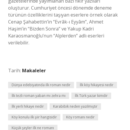
gazetelerinde yayımlanan bazı fikir yazıları
oluşturur. Cumhuriyet öncesi dönemde deneme
türünün özelliklerini taşıyan eserlere örnek olarak
Cenap Şahabettin’in “Evrâk-ı Eyyâm”, Ahmet
Haşim’in “Bizden Sonra” ve Yakup Kadri
Karaosmanoğlu’nun “Alplerden” adlı eserleri
verilebilir.
Tarih:
Makaleler
Dünya edebiyatında ilk roman nedir
İlk köy hikayesi nedir
İlk tezli roman yaban mı zehra mı
İlk Türk yazar kimdir
İlk yerli hikaye nedir
Karabibik neden yazılmıştır
Köy konulu ilk şiir hangisidir
Köy romanı nedir
Küçük şeyler ilk ne romanı