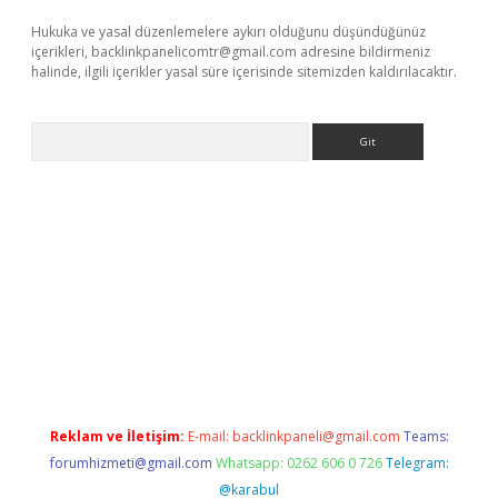
Hukuka ve yasal düzenlemelere aykırı olduğunu düşündüğünüz
içerikleri,
backlinkpanelicomtr@gmail.com
adresine bildirmeniz
halinde, ilgili içerikler yasal süre içerisinde sitemizden kaldırılacaktır.
Arama
 giriş
Reklam ve İletişim:
E-mail:
backlinkpaneli@gmail.com
Teams:
forumhizmeti@gmail.com
Whatsapp: 0262 606 0 726
Telegram:
@karabul