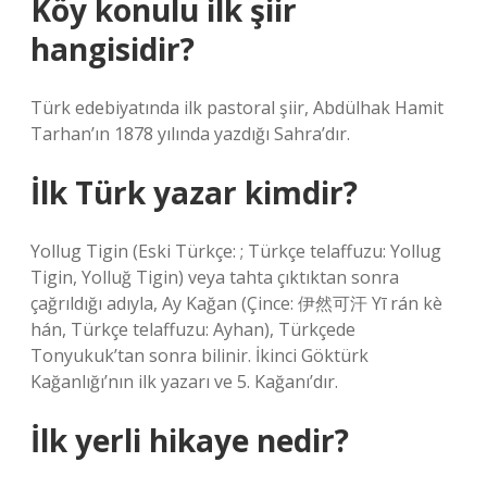
Köy konulu ilk şiir
hangisidir?
Türk edebiyatında ilk pastoral şiir, Abdülhak Hamit
Tarhan’ın 1878 yılında yazdığı Sahra’dır.
İlk Türk yazar kimdir?
Yollug Tigin (Eski Türkçe: ; Türkçe telaffuzu: Yollug
Tigin, Yolluğ Tigin) veya tahta çıktıktan sonra
çağrıldığı adıyla, Ay Kağan (Çince: 伊然可汗 Yī rán kè
hán, Türkçe telaffuzu: Ayhan), Türkçede
Tonyukuk’tan sonra bilinir. İkinci Göktürk
Kağanlığı’nın ilk yazarı ve 5. Kağanı’dır.
İlk yerli hikaye nedir?