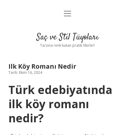
menüyü
Anasayfa
aç
Gizlilik Politikası
Saç ve Stil Tüyoları
Yasal Uyarı
Tarzına renk katan pratik fikirler!
Hakkımızda
Ilk Köy Romanı Nedir
Tarih: Ekim 16, 2024
Türk edebiyatında
ilk köy romanı
nedir?