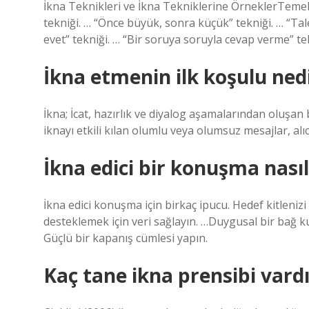
İkna Teknikleri ve İkna Tekniklerine ÖrneklerTemel
tekniği. … “Önce büyük, sonra küçük” tekniği. … “Tale
evet” tekniği. … “Bir soruya soruyla cevap verme” te
İkna etmenin ilk koşulu ned
İkna; İcat, hazırlık ve diyalog aşamalarından oluşan 
iknayı etkili kılan olumlu veya olumsuz mesajlar, alıcı
İkna edici bir konuşma nasıl
İkna edici konuşma için birkaç ipucu. Hedef kitlen
desteklemek için veri sağlayın. …Duygusal bir bağ kur
Güçlü bir kapanış cümlesi yapın.
Kaç tane ikna prensibi vardı