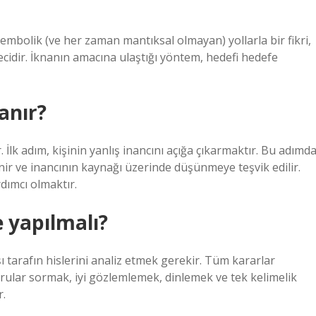
 sembolik (ve her zaman mantıksal olmayan) yollarla bir fikri,
dir. İknanın amacına ulaştığı yöntem, hedefi hedefe
anır?
İlk adım, kişinin yanlış inancını açığa çıkarmaktır. Bu adımda
enir ve inancının kaynağı üzerinde düşünmeye teşvik edilir.
rdımcı olmaktır.
e yapılmalı?
 tarafın hislerini analiz etmek gerekir. Tüm kararlar
orular sormak, iyi gözlemlemek, dinlemek ve tek kelimelik
r.