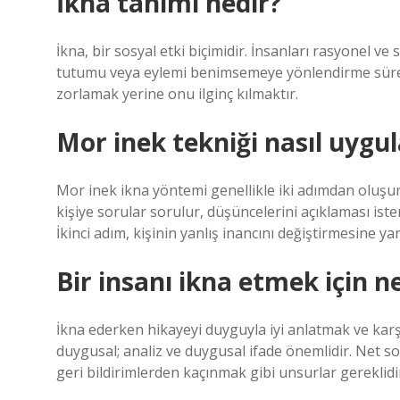
İkna tanımı nedir?
İkna, bir sosyal etki biçimidir. İnsanları rasyonel ve
tutumu veya eylemi benimsemeye yönlendirme süreci
zorlamak yerine onu ilginç kılmaktır.
Mor inek tekniği nasıl uygul
Mor inek ikna yöntemi genellikle iki adımdan oluşur. 
kişiye sorular sorulur, düşüncelerini açıklaması ist
İkinci adım, kişinin yanlış inancını değiştirmesine ya
Bir insanı ikna etmek için n
İkna ederken hikayeyi duyguyla iyi anlatmak ve karşı
duygusal; analiz ve duygusal ifade önemlidir. Net s
geri bildirimlerden kaçınmak gibi unsurlar gereklidi