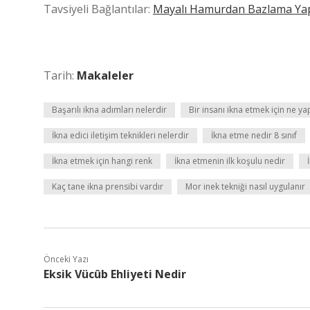
Tavsiyeli Bağlantılar:
Mayalı Hamurdan Bazlama Yapı
Tarih:
Makaleler
Başarılı ikna adımları nelerdir
Bir insanı ikna etmek için ne ya
İkna edici iletişim teknikleri nelerdir
İkna etme nedir 8 sınıf
İkna etmek için hangi renk
İkna etmenin ilk koşulu nedir
Kaç tane ikna prensibi vardır
Mor inek tekniği nasıl uygulanır
Önceki Yazı
Eksik Vücûb Ehliyeti Nedir