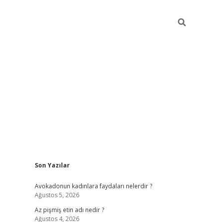
Sidebar
Son Yazılar
vdcasino giriş
Avokadonun kadınlara faydaları nelerdir ?
Ağustos 5, 2026
Az pişmiş etin adı nedir ?
Ağustos 4, 2026