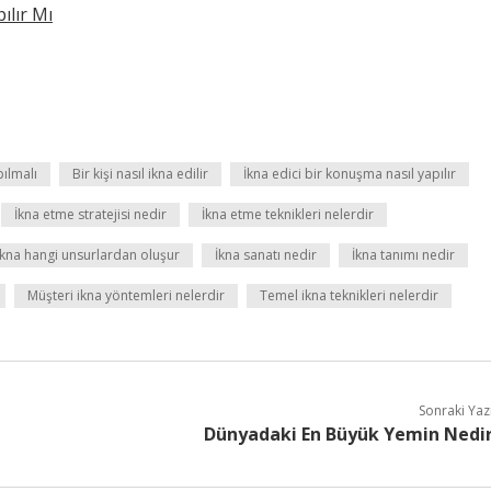
lır Mı
pılmalı
Bir kişi nasıl ikna edilir
İkna edici bir konuşma nasıl yapılır
İkna etme stratejisi nedir
İkna etme teknikleri nelerdir
İkna hangi unsurlardan oluşur
İkna sanatı nedir
İkna tanımı nedir
Müşteri ikna yöntemleri nelerdir
Temel ikna teknikleri nelerdir
Sonraki Yaz
Dünyadaki En Büyük Yemin Nedi