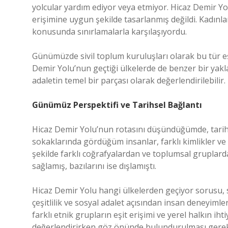
yolcular yardım ediyor veya etmiyor. Hicaz Demir Yol
erişimine uygun şekilde tasarlanmış değildi. Kadınlar, 
konusunda sınırlamalarla karşılaşıyordu.
Günümüzde sivil toplum kuruluşları olarak bu tür eş
Demir Yolu’nun geçtiği ülkelerde de benzer bir yaklaş
adaletin temel bir parçası olarak değerlendirilebilir.
Günümüz Perspektifi ve Tarihsel Bağlantı
Hicaz Demir Yolu’nun rotasını düşündüğümde, tarih
sokaklarında gördüğüm insanlar, farklı kimlikler ve
şekilde farklı coğrafyalardan ve toplumsal gruplardan
sağlamış, bazılarını ise dışlamıştı.
Hicaz Demir Yolu hangi ülkelerden geçiyor sorusu, sa
çeşitlilik ve sosyal adalet açısından insan deneyimle
farklı etnik grupların eşit erişimi ve yerel halkın iht
değerlendirirken göz önünde bulundurulması gerek