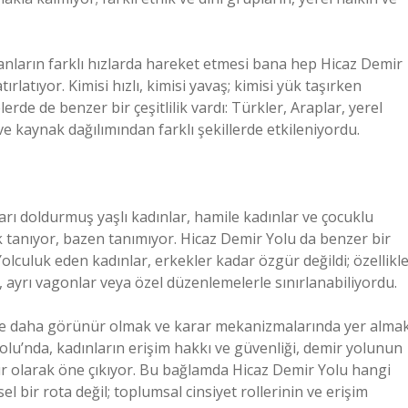
nların farklı hızlarda hareket etmesi bana hep Hicaz Demir
rlatıyor. Kimisi hızlı, kimisi yavaş; kimisi yük taşırken
erde de benzer bir çeşitlilik vardı: Türkler, Araplar, yerel
e kaynak dağılımından farklı şekillerde etkileniyordu.
rı doldurmuş yaşlı kadınlar, hamile kadınlar ve çocuklu
k tanıyor, bazen tanımıyor. Hicaz Demir Yolu da benzer bir
olculuk eden kadınlar, erkekler kadar özgür değildi; özellikl
r, ayrı vagonlar veya özel düzenlemelerle sınırlanabiliyordu.
erde daha görünür olmak ve karar mekanizmalarında yer alma
Yolu’nda, kadınların erişim hakkı ve güvenliği, demir yolunun
ur olarak öne çıkıyor. Bu bağlamda Hicaz Demir Yolu hangi
 bir rota değil; toplumsal cinsiyet rollerinin ve erişim