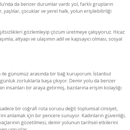
u’nda da benzer durumlar vardı: yol, farklı grupların
yaşlılar, çocuklar ve yerel halk, yolun erişilebilirliği
itsizlikleri gözlemleyip çözüm üretmeye çalışıyoruz. Hicaz
ımla, altyapı ve ulaşımın adil ve kapsayıcı olması, sosyal
 ile günümüz arasında bir bağ kuruyorum. İstanbul
 günlük zorluklarla başa çıkıyor. Demir yolu da benzer
 insanları bir araya getirmiş, bazılarına erişim kolaylığı
dece bir coğrafi rota sorusu değil; toplumsal cinsiyet,
rini anlamak için bir pencere sunuyor. Kadınların güvenliği,
iyaçlarının gözetilmesi, demir yolunun tarihsel etkilerini
en unsurlar.