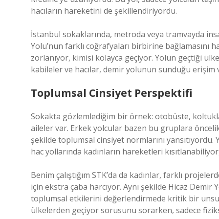
hacıların hareketini de şekillendiriyordu.
İstanbul sokaklarında, metroda veya tramvayda insa
Yolu’nun farklı coğrafyaları birbirine bağlamasını hatı
zorlanıyor, kimisi kolayca geçiyor. Yolun geçtiği ülkel
kabileler ve hacılar, demir yolunun sunduğu erişim v
Toplumsal Cinsiyet Perspektifi
Sokakta gözlemlediğim bir örnek: otobüste, koltukla
aileler var. Erkek yolcular bazen bu gruplara önceli
şekilde toplumsal cinsiyet normlarını yansıtıyordu. Y
hac yollarında kadınların hareketleri kısıtlanabiliyo
Benim çalıştığım STK’da da kadınlar, farklı projel
için ekstra çaba harcıyor. Aynı şekilde Hicaz Demir 
toplumsal etkilerini değerlendirmede kritik bir uns
ülkelerden geçiyor sorusunu sorarken, sadece fiziksel