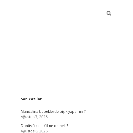
Sidebar
Son Yazılar
vdcasino giriş
Mandalina bebeklerde pişik yapar mı ?
Ağustos 7, 2026
Dönüşlü çatılı fiil ne demek ?
Ağustos 6, 2026