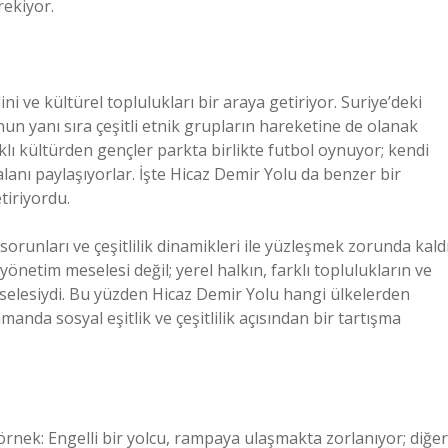
rekiyor.
ini ve kültürel toplulukları bir araya getiriyor. Suriye’deki
n yanı sıra çeşitli etnik grupların hareketine de olanak
klı kültürden gençler parkta birlikte futbol oynuyor; kendi
 alanı paylaşıyorlar. İşte Hicaz Demir Yolu da benzer bir
etiriyordu.
orunları ve çeşitlilik dinamikleri ile yüzleşmek zorunda kaldı
yönetim meselesi değil; yerel halkın, farklı toplulukların ve
meselesiydi. Bu yüzden Hicaz Demir Yolu hangi ülkelerden
amanda sosyal eşitlik ve çeşitlilik açısından bir tartışma
örnek: Engelli bir yolcu, rampaya ulaşmakta zorlanıyor; diğer