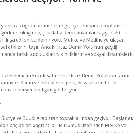
 yalnızca coğrafi bir merak değil; aynı zamanda toplumsal
değerlendirildiğinde, çok daha derin anlamlar taşıyor. 20.
an inşa edilen bu demir yolu, Mekke ve Medine’ye ulaşan
al etkilerini taşır. Ancak Hicaz Demir Yolu’nun geçtiği
zamanda farklı toplulukların, kimliklerin ve sosyal dinamikleri
gözlemlediğim küçük sahneler, Hicaz Demir Yolu’nun tarihi
nuyor. Kadın ve erkeklerin, genç ve yaşlıların farklı
in nasıl deneyimlendiğini gösteriyor.
r
 Suriye ve Suudi Arabistan topraklarından geçiyor. Başlangı
’dan başlatılan bağlantılar ile Humus üzerinden Mekke ve
kla kalmıyor; farklı etnik ve dini grupların, yerel halkın ve