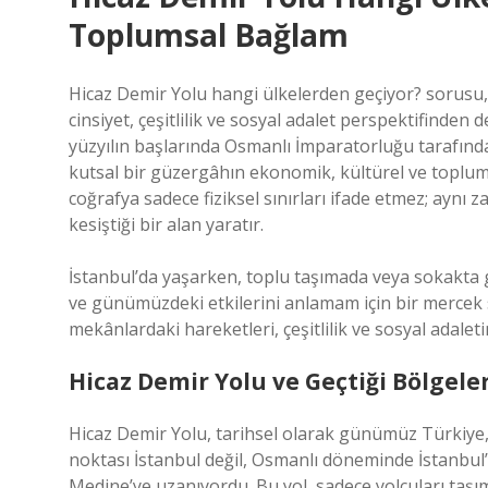
Toplumsal Bağlam
Hicaz Demir Yolu hangi ülkelerden geçiyor? sorusu,
cinsiyet, çeşitlilik ve sosyal adalet perspektifinden 
yüzyılın başlarında Osmanlı İmparatorluğu tarafınd
kutsal bir güzergâhın ekonomik, kültürel ve toplums
coğrafya sadece fiziksel sınırları ifade etmez; aynı 
kesiştiği bir alan yaratır.
İstanbul’da yaşarken, toplu taşımada veya sokakta 
ve günümüzdeki etkilerini anlamam için bir mercek su
mekânlardaki hareketleri, çeşitlilik ve sosyal adalet
Hicaz Demir Yolu ve Geçtiği Bölgele
Hicaz Demir Yolu, tarihsel olarak günümüz Türkiye,
noktası İstanbul değil, Osmanlı döneminde İstanbul
Medine’ye uzanıyordu. Bu yol, sadece yolcuları taşıma