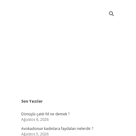
Sidebar
Son Yazılar
vdcasino giriş
Dönüşlü çatılı fiil ne demek ?
Ağustos 6, 2026
Avokadonun kadınlara faydaları nelerdir ?
Ağustos 5, 2026