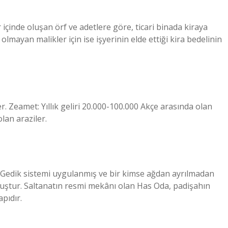
içinde oluşan örf ve adetlere göre, ticari binada kiraya
ı olmayan malikler için ise işyerinin elde ettiği kira bedelinin
er. Zeamet: Yıllık geliri 20.000-100.000 Akçe arasında olan
olan araziler.
vi Gedik sistemi uygulanmış ve bir kimse ağdan ayrılmadan
lmuştur. Saltanatın resmi mekânı olan Has Oda, padişahın
apıdır.