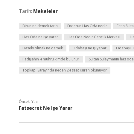
Tarih:
Makaleler
Birun ne demek tarih
Enderun Has Oda nedir
Fatih Sul
Has Oda ne işe yarar
Has Oda Nedir Gençlik Merkezi
Ha
Haseki olmak ne demek
Odabaşı ne iş yapar
Odabaşı üc
Padişahın 4 mührü kimde bulunur
Sultan Süleymanın has oda
Topkapı Sarayında neden 24 saat Kuran okunuyor
Önceki Yazı
Fatsecret Ne Işe Yarar