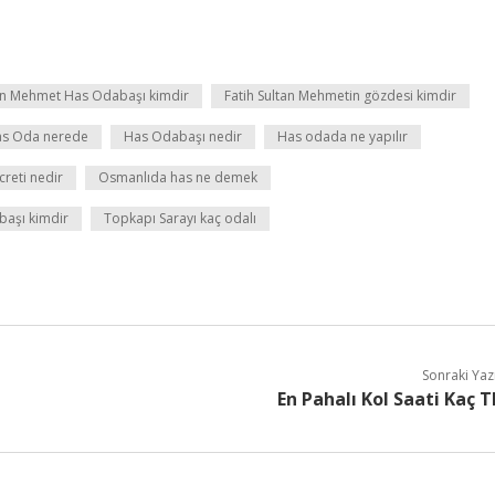
tan Mehmet Has Odabaşı kimdir
Fatih Sultan Mehmetin gözdesi kimdir
s Oda nerede
Has Odabaşı nedir
Has odada ne yapılır
reti nedir
Osmanlıda has ne demek
başı kimdir
Topkapı Sarayı kaç odalı
Sonraki Yaz
En Pahalı Kol Saati Kaç T