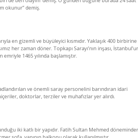
n biri de ben olayım’ demiş. O günden bugüne burada 24 saat
rim okunur” demiş.
ıyla en gizemli ve büyüleyici kısmıdır. Yaklaşık 400 birbirine
mız her zaman döner. Topkapı Sarayı’nın inşası, İstanbul’u
n emriyle 1465 yılında başlamıştır.
adlandırılan ve önemli saray personelini barındıran idari
eriler, doktorlar, terziler ve muhafızlar yer alırdı.
lunduğu iki katlı bir yapıdır. Fatih Sultan Mehmed döneminde
mer sofa, yapının balkonu olarak kullanılmıştır.