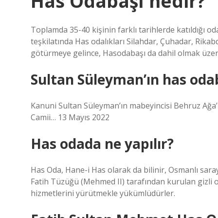
Has Odabaşı nedir?
Toplamda 35-40 kişinin farklı tarihlerde katıldığı od
teşkilatında Has odalıkları Silahdar, Çuhadar, Rikab
götürmeye gelince, Hasodabaşı da dahil olmak üzere,
Sultan Süleyman’ın has oda
Kanuni Sultan Süleyman’ın mabeyincisi Behruz Ağa’
Camii… 13 Mayıs 2022
Has odada ne yapılır?
Has Oda, Hane-i Has olarak da bilinir, Osmanlı sara
Fatih Tüzüğü (Mehmed II) tarafından kurulan gizli o
hizmetlerini yürütmekle yükümlüdürler.