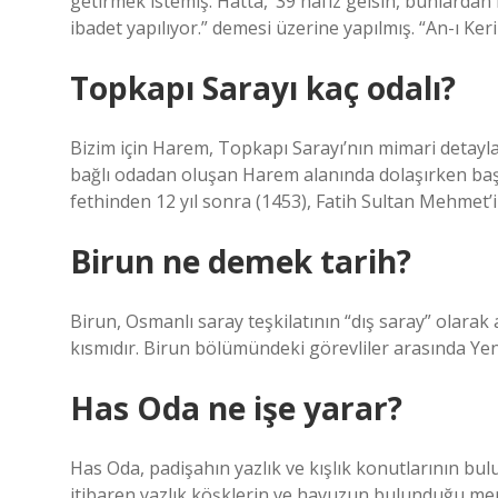
getirmek istemiş. Hatta, ’39 hafız gelsin, bunlarda
ibadet yapılıyor.” demesi üzerine yapılmış. “An-ı Ke
Topkapı Sarayı kaç odalı?
Bizim için Harem, Topkapı Sarayı’nın mimari detaylar
bağlı odadan oluşan Harem alanında dolaşırken başı
fethinden 12 yıl sonra (1453), Fatih Sultan Mehmet’i
Birun ne demek tarih?
Birun, Osmanlı saray teşkilatının “dış saray” olarak 
kısmıdır. Birun bölümündeki görevliler arasında Yeniç
Has Oda ne işe yarar?
Has Oda, padişahın yazlık ve kışlık konutlarının bu
itibaren yazlık köşklerin ve havuzun bulunduğu mer