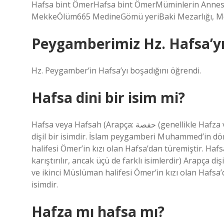
Hafsa bint ÖmerHafsa bint ÖmerMüminlerin AnnesiHa
MekkeÖlüm665 MedineGömü yeriBaki Mezarlığı, Me
Peygamberimiz Hz. Hafsa’yı
Hz. Peygamber’in Hafsa’yı boşadığını öğrendi.
Hafsa dini bir isim mi?
Hafsa veya Hafsah (Arapça: حفصة‎ (genellikle Hafza ve Hafiza ile karıştırılır, ancak üçü de farklı isimlerdir) Arapça
dişil bir isimdir. İslam peygamberi Muhammed’in d
halifesi Ömer’in kızı olan Hafsa’dan türemiştir. Hafsa veya Hafsah (Arapça: صة
karıştırılır, ancak üçü de farklı isimlerdir) Arapça 
ve ikinci Müslüman halifesi Ömer’in kızı olan Hafsa
isimdir.
Hafza mı hafsa mı?