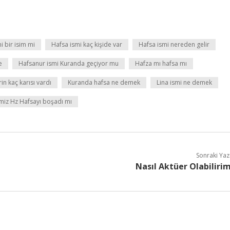
i bir isim mi
Hafsa ismi kaç kişide var
Hafsa ismi nereden gelir
e
Hafsanur ismi Kuranda geçiyor mu
Hafza mı hafsa mı
n kaç karısı vardı
Kuranda hafsa ne demek
Lina ismi ne demek
iz Hz Hafsayı boşadı mı
Sonraki Yaz
Nasıl Aktüer Olabiliri