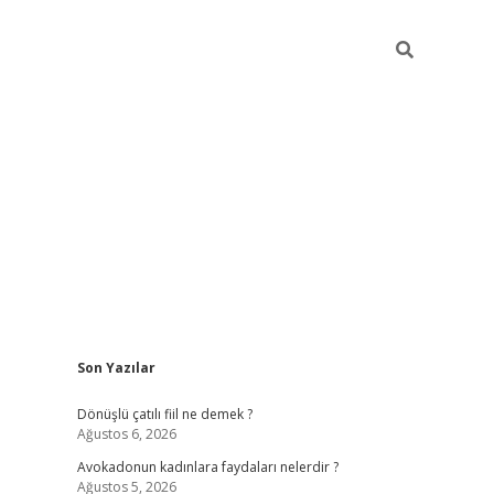
Sidebar
Son Yazılar
vdcasino giriş
Dönüşlü çatılı fiil ne demek ?
Ağustos 6, 2026
Avokadonun kadınlara faydaları nelerdir ?
Ağustos 5, 2026