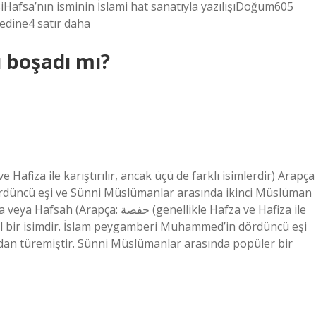
fsa’nın isminin İslami hat sanatıyla yazılışıDoğum605
dine4 satır daha
 boşadı mı?
ördüncü eşi ve Sünni Müslümanlar arasında ikinci Müslüman
حف‎ (genellikle Hafza ve Hafiza ile
dişil bir isimdir. İslam peygamberi Muhammed’in dördüncü eşi
’dan türemiştir. Sünni Müslümanlar arasında popüler bir