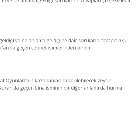
amı ve ne anlama geldiği sorularının cevapları şu şekildedir:
geldiği ve ne anlama geldiğine dair soruların cevapları şu
ur’an’da geçen cennet isimlerinden biridir.
yat Oyunları’nın kazananlarına verilebilecek zeytin
. Kuran’da geçen Lina isminin bir diğer anlamı da hurma