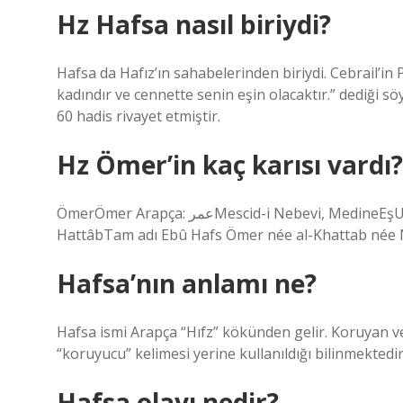
Hz Hafsa nasıl biriydi?
Hafsa da Hafız’ın sahabelerinden biriydi. Cebrail’i
kadındır ve cennette senin eşin olacaktır.” dediği 
60 hadis rivayet etmiştir.
Hz Ömer’in kaç karısı vardı?
ÖmerÖmer Arapça: عمرMescid-i Nebevi, MedineEşUmm Kulsum bint AliÇocuk(lar)Hafsa Abdullah née Omar née
HattâbTam adı Ebû Hafs Ömer née al-Khattab née Nü
Hafsa’nın anlamı ne?
Hafsa ismi Arapça “Hıfz” kökünden gelir. Koruyan v
“koruyucu” kelimesi yerine kullanıldığı bilinmektedi
Hafsa olayı nedir?