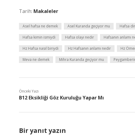
Tarih:
Makaleler
Asel hafsa ne demek
Asel Kuranda geçiyor mu
Hafsa din
Hafsa kimin ismiydi
Hafsa olayı nedir
Hafsanın anlamı n
Hz Hafsa nasıl biriydi
Hz Hafsanın anlamı nedir
Hz Ömeri
Meva ne demek
Mihra Kuranda geçiyor mu
Peygamberim
Önceki Yazı
B12 Eksikliği Göz Kuruluğu Yapar Mı
Bir yanıt yazın