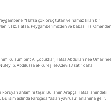
n Peygamber’e: “Hafsa çok oruç tutan ve namaz kılan bir
söylenir. Hz. Hafsa, Peygamberimizden ve babası Hz. Ömer’den
feyl b. Abdiluzzâ el-Kureşî el-Adevî13 satır daha
e koruyan anlamını taşır. Bu ismin Arapça Hafsa ismindeki
r. Bu isim aslında Farsçada “aslan yavrusu” anlamına gelir.