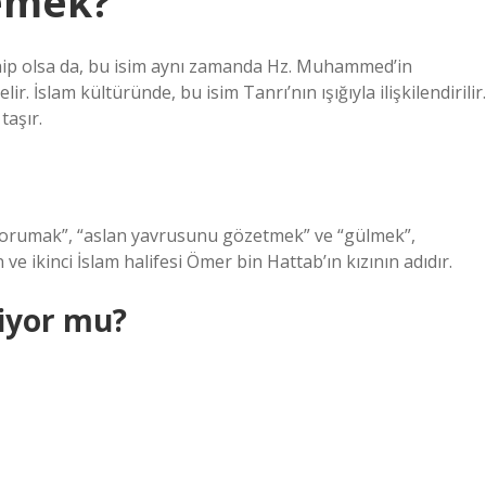
emek?
hip olsa da, bu isim aynı zamanda Hz. Muhammed’in
ir. İslam kültüründe, bu isim Tanrı’nın ışığıyla ilişkilendirilir.
taşır.
“Korumak”, “aslan yavrusunu gözetmek” ve “gülmek”,
e ikinci İslam halifesi Ömer bin Hattab’ın kızının adıdır.
iyor mu?