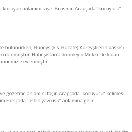
e koruyan anlamını taşır. Bu ismin Arapçada “koruyucu”
te bulunurken, Huneys (k.s. Huzafe) Kureyşlilerin baskısı
geri dönmüştür. Habeşistan’a dönmeyip Mekke’de kalan
) annemizle evlenmiştir.
ve gözetme anlamını taşır. Arapçada “koruyucu” kelimesi
isim Farsçada “aslan yavrusu” anlamına gelir.