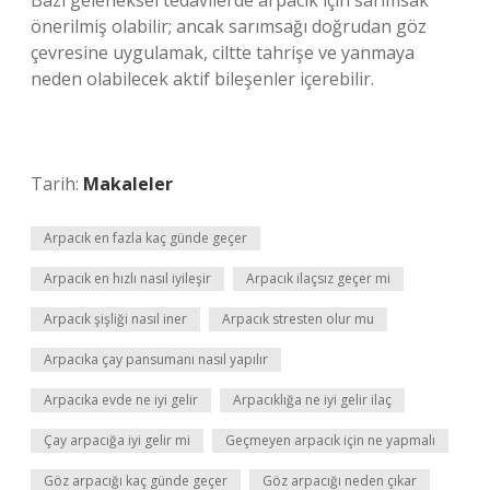
Bazı geleneksel tedavilerde arpacık için sarımsak
önerilmiş olabilir; ancak sarımsağı doğrudan göz
çevresine uygulamak, ciltte tahrişe ve yanmaya
neden olabilecek aktif bileşenler içerebilir.
Tarih:
Makaleler
Arpacık en fazla kaç günde geçer
Arpacık en hızlı nasıl iyileşir
Arpacık ilaçsız geçer mi
Arpacık şişliği nasıl iner
Arpacık stresten olur mu
Arpacıka çay pansumanı nasıl yapılır
Arpacıka evde ne iyi gelir
Arpacıklığa ne iyi gelir ilaç
Çay arpacığa iyi gelir mi
Geçmeyen arpacık için ne yapmalı
Göz arpacığı kaç günde geçer
Göz arpacığı neden çıkar