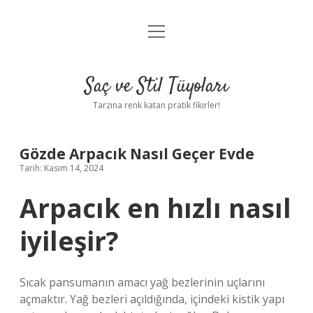
menüyü
Anasayfa
aç
Gizlilik Politikası
Saç ve Stil Tüyoları
Yasal Uyarı
Tarzına renk katan pratik fikirler!
Hakkımızda
Gözde Arpacık Nasıl Geçer Evde
Tarih: Kasım 14, 2024
Arpacık en hızlı nasıl
iyileşir?
Sıcak pansumanın amacı yağ bezlerinin uçlarını
açmaktır. Yağ bezleri açıldığında, içindeki kistik yapı