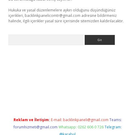
Hukuka ve yasal düzenlemelere aykırı olduğunu düşündüğünüz
içerikleri,
backlinkpanelicomtr@gmail.com
adresine bildirmeniz
halinde, ilgili içerikler yasal süre içerisinde sitemizden kaldırılacaktır.
Arama
vdcasino giriş
Reklam ve İletişim:
E-mail:
backlinkpaneli@gmail.com
Teams:
forumhizmeti@gmail.com
Whatsapp: 0262 606 0 726
Telegram:
@karabul