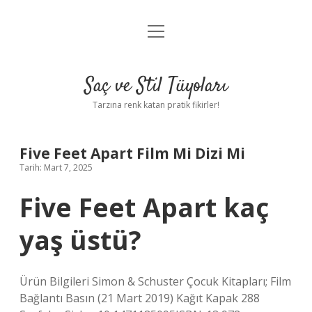
menüyü
Anasayfa
aç
Gizlilik Politikası
Saç ve Stil Tüyoları
Yasal Uyarı
Tarzına renk katan pratik fikirler!
Hakkımızda
Five Feet Apart Film Mi Dizi Mi
Tarih: Mart 7, 2025
Five Feet Apart kaç
yaş üstü?
Ürün Bilgileri Simon & Schuster Çocuk Kitapları; Film
Bağlantı Basın (21 Mart 2019) Kağıt Kapak 288