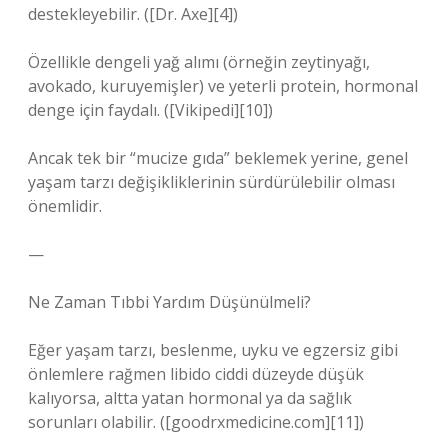
destekleyebilir. ([Dr. Axe][4])
Özellikle dengeli yağ alımı (örneğin zeytinyağı,
avokado, kuruyemişler) ve yeterli protein, hormonal
denge için faydalı. ([Vikipedi][10])
Ancak tek bir “mucize gıda” beklemek yerine, genel
yaşam tarzı değişikliklerinin sürdürülebilir olması
önemlidir.
—
Ne Zaman Tıbbi Yardım Düşünülmeli?
Eğer yaşam tarzı, beslenme, uyku ve egzersiz gibi
önlemlere rağmen libido ciddi düzeyde düşük
kalıyorsa, altta yatan hormonal ya da sağlık
sorunları olabilir. ([goodrxmedicine.com][11])