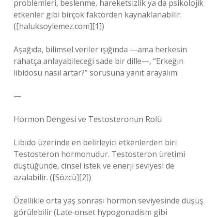
problemleri, beslenme, hareketsizlik ya da psikolojik
etkenler gibi birçok faktörden kaynaklanabilir.
([haluksoylemez.com][1])
Aşağıda, bilimsel veriler ışığında —ama herkesin
rahatça anlayabileceği sade bir dille—, “Erkeğin
libidosu nasıl artar?” sorusuna yanıt arayalım.
—
Hormon Dengesi ve Testosteronun Rolü
Libido üzerinde en belirleyici etkenlerden biri
Testosteron hormonudur. Testosteron üretimi
düştüğünde, cinsel istek ve enerji seviyesi de
azalabilir. ([Sözcü][2])
Özellikle orta yaş sonrası hormon seviyesinde düşüş
görülebilir (Late‑onset hypogonadism gibi