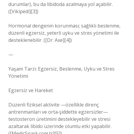
durumlar), bu da libidoda azalmaya yol açabilir.
([Vikipedi][3])
Hormonal dengenin korunması; sağlıklı beslenme,
düzenli egzersiz, yeterli uyku ve stres yönetimi ile
desteklenebilir. ([Dr. Axe][4])
—
Yaşam Tarzı: Egzersiz, Beslenme, Uyku ve Stres
Yönetimi
Egzersiz ve Hareket
Düzenli fiziksel aktivite —özellikle direnç
antrenmanları ve orta‑şiddette egzersizler—
testosteron üretimini destekleyebilir ve stresi
azaltarak libido üzerinde olumlu etki yapabilir.
([MedicSpark.com.tr][5])