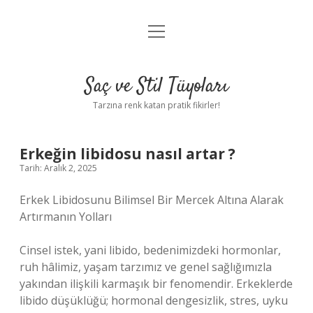
menüyü
Anasayfa
aç
Gizlilik Politikası
Saç ve Stil Tüyoları
Yasal Uyarı
Tarzına renk katan pratik fikirler!
Hakkımızda
Erkeğin libidosu nasıl artar ?
Tarih: Aralık 2, 2025
Erkek Libidosunu Bilimsel Bir Mercek Altına Alarak
Artırmanın Yolları
Cinsel istek, yani libido, bedenimizdeki hormonlar,
ruh hâlimiz, yaşam tarzımız ve genel sağlığımızla
yakından ilişkili karmaşık bir fenomendir. Erkeklerde
libido düşüklüğü; hormonal dengesizlik, stres, uyku